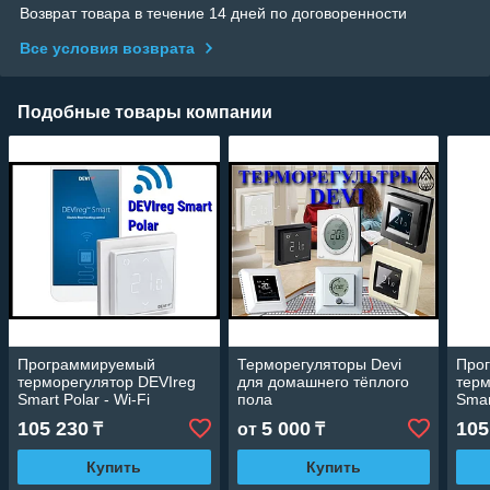
Возврат товара в течение 14 дней по договоренности
Все условия возврата
Подобные товары компании
Программируемый
Терморегуляторы Devi
Про
терморегулятор DEVIreg
для домашнего тёплого
терм
Smart Polar - Wi-Fi
пола
Smar
105 230
5 000
105
₸
от
₸
Купить
Купить