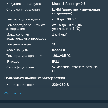
Индуктивная нагрузка
Макс. 1 A cos φ= 0,3
Система управления
ШИМ (широтно-импульсная
модуляция)
Температура воздуха
от 0 до +30 °C
Температура защиты от
от +5 до +9 °C (по
замерзания
умолчанию 5 °C)
Макс. сечения
1 x 4 мм²
подключаемых проводов
Тип регулятора
1C
Класс защиты
Класс II
Температура хранения
-20...+65 °C
IP класс
IP21
Сертифицирован
УкрСЕПРО, ГОСТ Р, SEMKO,
CE
Пользовательские характеристики
Напряжение сети
220~230 В
Скрыть