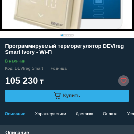
Программируемый терморегулятор DEVIreg
Smart Ivory - Wi-Fi
В наличии
Код: DEVIreg Smart
Розница
105 230
₸
Купить
Описание
Характеристики
Доставка
Оплата
Усл
Описание