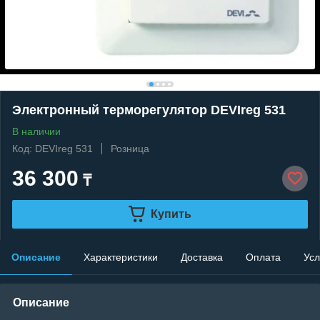
Электронный терморегулятор DEVIreg 531
В наличии
Код: DEVIreg 531
Розница
36 300
₸
Купить
Описание
Характеристики
Доставка
Оплата
Усл
Описание