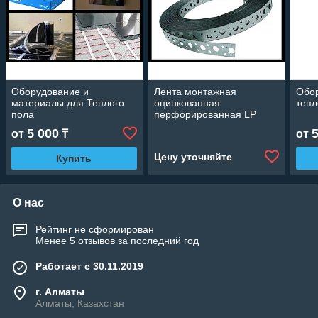
Оборудование и
Лента монтажная
Обо
материалы для Теплого
оцинкованная
тепл
пола
перфорированная LP
20*0.7 мм.
5 000
от
₸
от
Цену уточняйте
Купить
О нас
Рейтинг не сформирован
Менее 5 отзывов за последний год
Работает с 30.11.2019
г. Алматы
Алматы, Казахстан