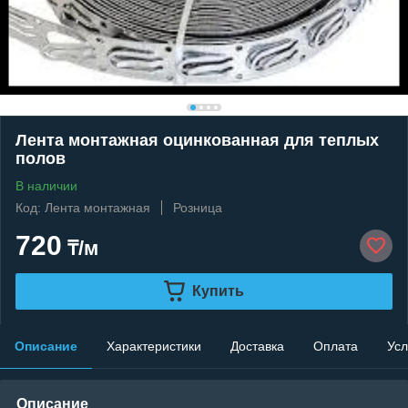
Лента монтажная оцинкованная для теплых
полов
В наличии
Код: Лента монтажная
Розница
720
₸/м
Купить
Описание
Характеристики
Доставка
Оплата
Усл
Описание