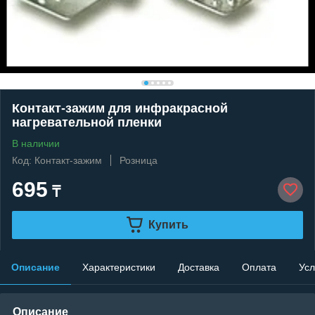
Контакт-зажим для инфракрасной
нагревательной пленки
В наличии
Код: Контакт-зажим
Розница
695
₸
Купить
Описание
Характеристики
Доставка
Оплата
Усл
Описание