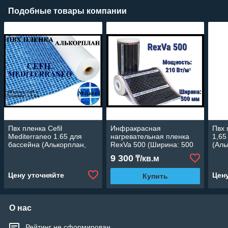
Подобные товары компании
Пвх пленка Cefil
Инфракрасная
Пвх 
Mediterraneo 1.65 для
нагревательная пленка
1,65
бассейна (Алькорплан,
RexVa 500 (Ширина: 500
(Аль
мозаика, ширина: 1.65 м.)
мм., мощность: 210 Вт/м2)
шири
9 300
₸/кв.м
Цену уточняйте
Цен
Купить
О нас
Рейтинг не сформирован