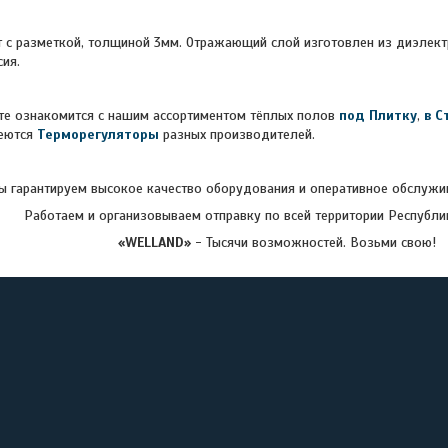
 с разметкой, толщиной 3мм. Отражающий слой изготовлен из диэлект
ия.
накомится с нашим ассортиментом тёплых полов
под Плитку
,
в С
меются
Терморегуляторы
разных производителей.
 гарантируем высокое качество оборудования и оперативное обслужив
Работаем и организовываем отправку по всей территории Республи
«WELLAND»
- Тысячи возможностей. Возьми свою!