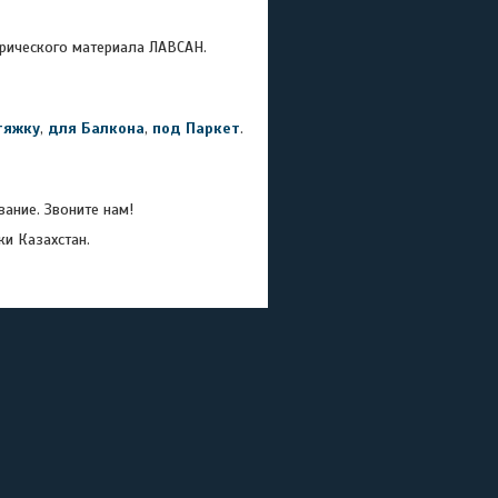
рического материала ЛАВСАН.
тяжку
,
для Балкона
,
под Паркет
.
ание. Звоните нам!
ки Казахстан.