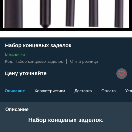
Набор концевых заделок
В наличии
Код: Набор концевых заделок
Опт и розница
Цену уточняйте
Описание
Характеристики
Доставка
Оплата
Усл
Описание
Набор концевых заделок.