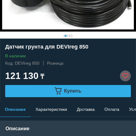
Датчик грунта для DEVIreg 850
В наличии
Код: DEVIreg 850
Розница
121 130
₸
Купить
Описание
Характеристики
Доставка
Оплата
Усл
Описание