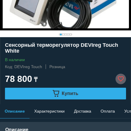
Сенсорный терморегулятор DEVIreg Touch
White
В наличии
Код: DEVIreg Touch
Розница
78 800
₸
Купить
Описание
Характеристики
Доставка
Оплата
Усл
Описание