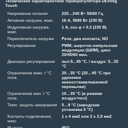
Технические характеристики терморегулятора DEVIreg
Touch
Напряжение питания
220…240 В~ 50/60 Гц
Активная нагрузка, макс.
16 А, 3680 Вт (230 В)
Индуктивная нагрузка,
1 А, cos φ = 0,3 (230 В)
макс.
Переключатель нагрузки
Реле, два контакта, NO
Регулирование
PWM, широтно-импульсная
модуляция (ШИМ), цикл
20/40/60 мин.
Диапазон регулирования
пол:5...45 °C. / воздух: 5...35
°С
Ограничение макс. t °C
20…35 °C (20…45 °C при
пола
удалении
невосстанавливаемой
перемычки)
Ограничение мин. t °C
10…35 °C (в режиме
пола
воздух+пол)
Темп. защиты замерзания
5…9 °C (заводская
установка 5 °C)
Контакты подключения,
1 x 4 мм2 или 2 x 2,5 мм2
макс.
IP класс
IP21