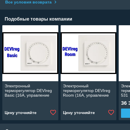
Все условия возврата
Подобные товары компании
Электронный
Электронный
Эле
терморегулятор DEVIreg
терморегулятор DEVIreg
терм
Basic (16А, управление
Room (16А, управление
531
через приложение)
через приложение)
36 
Цену уточняйте
Цену уточняйте