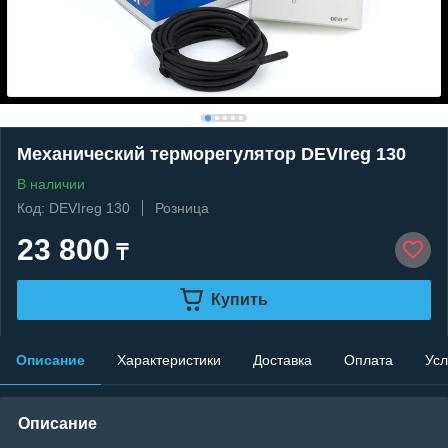
Механический терморегулятор DEVIreg 130
В наличии
Код: DEVIreg 130
Розница
23 800
₸
Купить
Описание
Характеристики
Доставка
Оплата
Усл
Описание