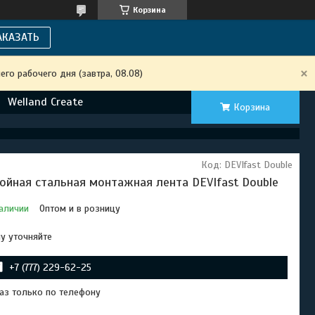
Корзина
АКАЗАТЬ
го рабочего дня (завтра, 08.08)
Welland Create
Корзина
Код:
DEVIfast Double
ойная стальная монтажная лента DEVIfast Double
аличии
Оптом и в розницу
у уточняйте
+7 (777) 229-62-25
аз только по телефону