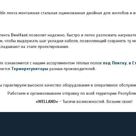
uble лента монтажная стальная оцинкованная двойная для желобов и во
ента
Devifast
позволит надежно, быстро и легко разложить нагревате
, чтобы выдержать шаг укладки кабеля, позволяющий сохранять ту м
кладывают на этапе проектирования.
накомится с нашим ассортиментом тёплых полов
под Плитку
,
в С
меются
Терморегуляторы
разных производителей.
 гарантируем высокое качество оборудования и оперативное обслужив
Работаем и организовываем отправку по всей территории Республи
«WELLAND»
- Тысячи возможностей. Возьми свою!