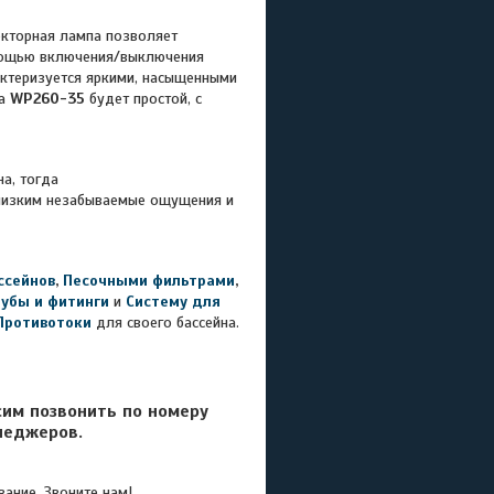
екторная лампа позволяет
омощью включения/выключения
актеризуется яркими, насыщенными
ка
WP260-35
будет простой, с
а, тогда
близким незабываемые ощущения и
ссейнов
,
Песочными фильтрами
,
рубы и фитинги
и
Систему для
Противотоки
для своего бассейна.
сим позвонить по номеру
неджеров.
ание. Звоните нам!