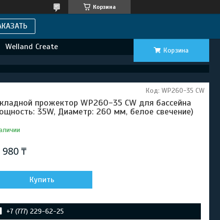
Корзина
АКАЗАТЬ
Welland Create
Корзина
Код:
WP260-35 CW
кладной прожектор WP260-35 CW для бассейна
ощность: 35W, Диаметр: 260 мм, белое свечение)
аличии
 980 ₸
Купить
+7 (777) 229-62-25