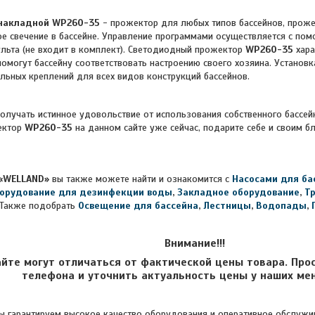
накладной WP260-35
- прожектор для любых типов бассейнов, прож
ое свечение в бассейне. Управление программами осуществляется с п
ульта (не входит в комплект). Светодиодный прожектор
WP260-35
хар
помогут бассейну соответствовать настроению своего хозяина. Установ
ьных креплений для всех видов конструкций бассейнов.
получать истинное удовольствие от использования собственного бассейн
ектор
WP260-35
на данном сайте уже сейчас, подарите себе и своим 
«WELLAND»
вы также можете найти и ознакомится с
Насосами для ба
орудование для дезинфекции воды
,
Закладное оборудование
,
Т
Также подобрать
Освещение для бассейна
,
Лестницы
,
Водопады
,
Внимание!!!
айте могут отличаться от фактической цены товара. Про
телефона и уточнить актуальность цены у наших ме
 гарантируем высокое качество оборудования и оперативное обслужив