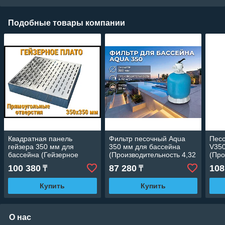
Подобные товары компании
Квадратная панель
Фильтр песочный Aqua
Пес
гейзера 350 мм для
350 мм для бассейна
V350
бассейна (Гейзерное
(Производительность 4,32
(Про
плато, прямоугольные
м3/ч, диаметр 350 мм)
м3/ч
100 380
87 280
108
₸
₸
отверстия, 350x350 мм.)
диам
Купить
Купить
О нас