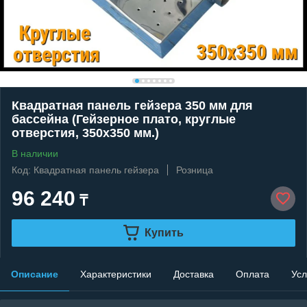
Квадратная панель гейзера 350 мм для
бассейна (Гейзерное плато, круглые
отверстия, 350x350 мм.)
В наличии
Код: Квадратная панель гейзера
Розница
96 240
₸
Купить
Описание
Характеристики
Доставка
Оплата
Усл