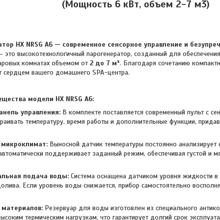
(Мощность 6 кВт, объем 2-7 м3)
атор HX NRSG A6 — современное сенсорное управление и безупре
 это высокотехнологичный парогенератор, созданный для обеспечени
паровых комнатах объемом от
2 до 7 м³
. Благодаря сочетанию компактн
ет сердцем вашего домашнего SPA-центра.
щества модели HX NRSG A6:
анель управления:
В комплекте поставляется современный пульт с се
траивать температуру, время работы и дополнительные функции, прида
 микроклимат:
Выносной датчик температуры постоянно анализирует с
автоматически поддерживает заданный режим, обеспечивая густой и мя
альная подача воды:
Система оснащена датчиком уровня жидкости в 
олива. Если уровень воды снижается, прибор самостоятельно восполня
 материалов:
Резервуар для воды изготовлен из специального антико
высоким термическим нагрузкам, что гарантирует долгий срок эксплуата