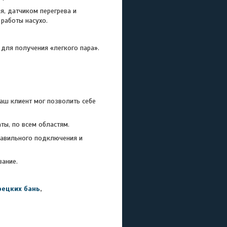
, датчиком перегрева и
работы насухо.
ля получения «легкого пара».
 клиент мог позволить себе
ы, по всем областям.
равильного подключения и
служивание.
рецких бань
,