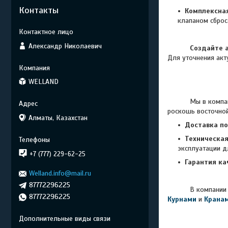
Контакты
Комплексная
клапаном сброс
Александр Николаевич
Создайте 
Для уточнения акт
WELLAND
Мы в компании «W
роскошь восточной
Алматы, Казахстан
Доставка по
Техническа
эксплуатации д
+7 (777) 229-62-25
Гарантия ка
Welland.info@mail.ru
87772296225
В компании
87772296225
Курнами
и
Крана