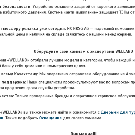
 безопасность:
Устройство оснащено защитой от короткого замыкания
а избыточного давления. Система «анти-выкипание» защищает ТЭНы от 
атмосферу релакса уже сегодня:
HX NRSG A6 — надежный помощник д
уальной цены и наличия на складе свяжитесь с нашими менеджерами.
Оборудуйте свой хаммам с экспертами WELLAND
ELLAND» отобрали лучшие модели в категории, чтобы каждый наш
 бани у себя дома или в коммерческих целях.
 всему Казахстану:
Мы оперативно отправляем оборудование из Алмат
я поддержка:
Наши специалисты проконсультируют вас по вопросам п
ля продления срока службы устройства.
чества:
Только проверенные бренды и оперативное сервисное об
«WELLAND»
вы также можете найти и ознакомится с
Дверьми для ту
ми
.
Также подобрать
Освещение
для своего хаммама.
Внимание!!!