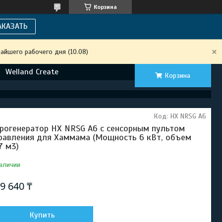
Корзина
АКАЗАТЬ
айшего рабочего дня (10.08)
Welland Create
Корзина
Код:
HX NRSG A6
рогенератор HX NRSG A6 c сенсорным пультом
равления для Хаммама (Мощность 6 кВт, объем
7 м3)
аличии
9 640 ₸
Купить