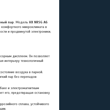
чный пар
. Модель
HX NRSG A6
я комфортного микроклимата в
ости и продвинутой электроники,
нсорным дисплеем. Он позволяет
вая интерьеру технологичный
остояние воздуха в парной.
гкий пар без перепадов
баке и электромагнитным
ет его, предотвращая остановку
ррозийного сплава, устойчивого
ции.