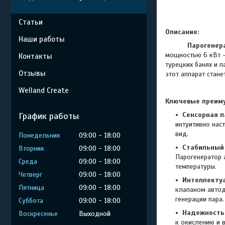
Статьи
Описание:
Наши работы
Парогенер
мощностью 6 кВт —
Контакты
турецких банях и 
Отзывы
этот аппарат стан
Welland Create
Ключевые преиму
График работы
Сенсорная п
интуитивно нас
вид.
Понедельник
09:00
18:00
Стабильный
Вторник
09:00
18:00
Парогенератор 
Среда
09:00
18:00
температуры.
Четверг
09:00
18:00
Интеллекту
Пятница
09:00
18:00
клапаном автод
генерации пара.
Суббота
09:00
18:00
Надежность
Воскресенье
Выходной
к окислению и 