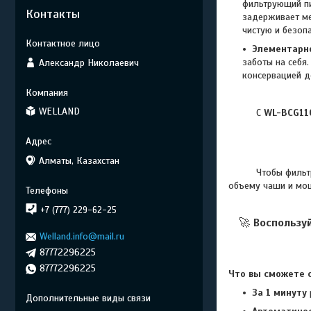
фильтрующий пи
Контакты
задерживает ме
чистую и безоп
Элементарн
заботы на себя
Александр Николаевич
консервацией д
WELLAND
С
WL-BCG11
Алматы, Казахстан
Чтобы фильтр спр
объему чаши и мощ
+7 (777) 229-62-25
🚀
Воспользу
Welland.info@mail.ru
87772296225
87772296225
Что вы сможете с
За 1 минуту