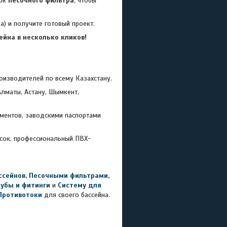
ток
песочного фильтра
, чтобы
) и получите готовый проект.
йна в несколько кликов!
зводителей по всему Казахстану.
лматы, Астану, Шымкент,
ментов, заводскими паспортами
есок, профессиональный ПВХ-
ссейнов
,
Песочными фильтрами
,
рубы и фитинги
и
Систему для
Противотоки
для своего бассейна.