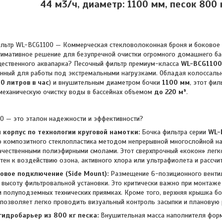
44 м3/ч, диаметр: 1100 мм, песок 800 к
WL-BCG1100 — Коммерческая стекловолоконная броня и боковое п
тимативное решение для безупречной очистки огромного домашнего ба
щественного аквапарка? Песочный фильтр премиум-класса
WL-BCG1100
нный для работы под экстремальными нагрузками. Обладая колоссаль
0 литров в час
) и внушительным диаметром бочки
1100 мм
, этот фил
механическую очистку воды в бассейнах объемом
до 220 м³
.
0 — это эталон надежности и эффективности?
корпус по технологии круговой намотки:
Бочка фильтра серии
WL-
 композитного стеклопластика методом непрерывной многослойной на
ачественными полиэфирными смолами. Этот сверхпрочный «кокон» лег
тен к воздействию озона, активного хлора или ультрафиолета и рассчи
овое подключение (Side Mount):
Размещение 6-позиционного вентил
высоту фильтровальной установки. Это критически важно при монтаже
 полуподземных технических приямках. Кроме того, верхняя крышка бо
 позволяет легко проводить визуальный контроль засыпки и плановую
идробарьер из 800 кг песка:
Внушительная масса наполнителя форм