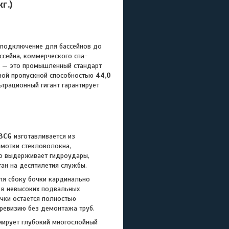
г.)
одключение для бассейнов до
ссейна, коммерческого спа-
— это промышленный стандарт
ной пропускной способностью
44,0
ьтрационный гигант гарантирует
BCG
изготавливается из
мотки стекловолокна,
ко выдерживает гидроудары,
тан на десятилетия службы.
я сбоку бочки кардинально
 в невысоких подвальных
чки остается полностью
 ревизию без демонтажа труб.
ирует глубокий многослойный