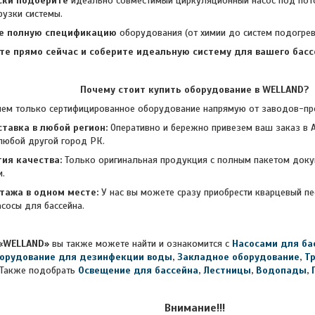
ски подберите
идеально совместимый циркуляционный насос под по
рузки системы.
е полную спецификацию
оборудования (от химии до систем подогрева
те прямо сейчас и соберите идеальную
систему для вашего бассе
Почему стоит купить оборудование в WELLAND?
лько сертифицированное оборудование напрямую от заводов-прои
тавка в любой регион:
Оперативно и бережно привезем ваш заказ в А
любой другой город РК.
ия качества:
Только оригинальная продукция с полным пакетом доку
и.
тажа в одном месте:
У нас вы можете сразу приобрести кварцевый п
асосы для бассейна.
«WELLAND»
вы также можете найти и ознакомится с
Насосами для ба
орудование для дезинфекции воды
,
Закладное оборудование
,
Т
Также подобрать
Освещение для бассейна
,
Лестницы
,
Водопады
,
Внимание!!!