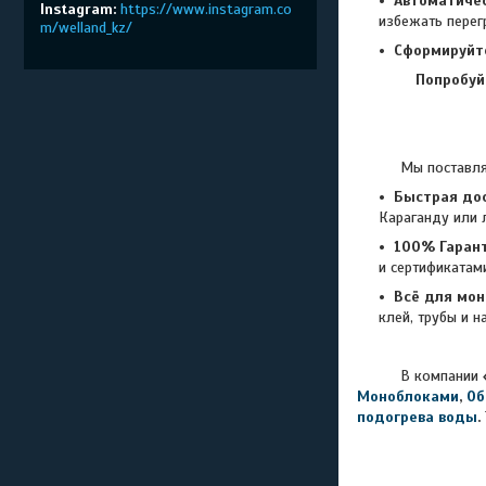
Автоматиче
Instagram
https://www.instagram.co
избежать перег
m/welland_kz/
Сформируйт
Попробуй
Мы поставляем то
Быстрая дос
Караганду или 
100% Гарант
и сертификатам
Всё для мон
клей, трубы и н
В компании
Моноблоками
,
Об
подогрева воды
.