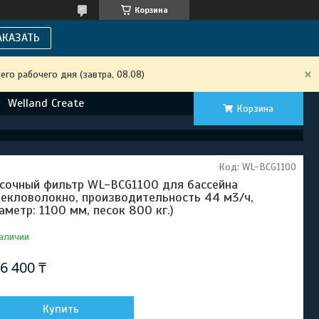
Корзина
АКАЗАТЬ
го рабочего дня (завтра, 08.08)
Welland Create
Корзина
Код:
WL-BCG1100
сочный фильтр WL-BCG1100 для бассейна
текловолокно, производительность 44 м3/ч,
аметр: 1100 мм, песок 800 кг.)
аличии
6 400 ₸
Купить