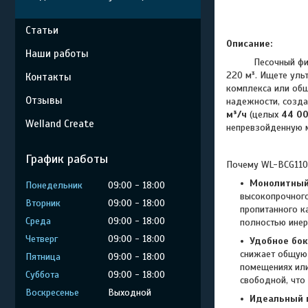
Статьи
Описание:
Наши работы
Песочный фильтр 
220 м³. Ищете уль
Контакты
комплекса или об
Отзывы
надежности, созда
м³/ч
(целых
44 00
Welland Create
непревзойденную 
График работы
Почему WL-BCG110
Монолитный 
Понедельник
09:00
18:00
высокопрочного
Вторник
09:00
18:00
пропитанного к
Среда
09:00
18:00
полностью инер
Четверг
09:00
18:00
Удобное бок
снижает общую 
Пятница
09:00
18:00
помещениях или
Суббота
09:00
18:00
свободной, что
Воскресенье
Выходной
Идеальный г