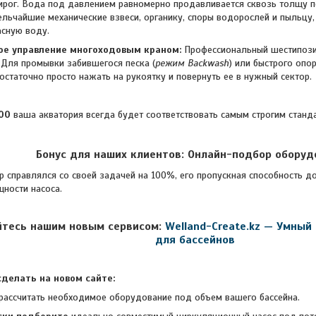
рог. Вода под давлением равномерно продавливается сквозь толщу п
льчайшие механические взвеси, органику, споры водорослей и пыльцу,
асную воду.
ое управление многоходовым краном:
Профессиональный шестипози
. Для промывки забившегося песка (
режим Backwash
) или быстрого оп
остаточно просто нажать на рукоятку и повернуть ее в нужный сектор.
00
ваша акватория всегда будет соответствовать самым строгим станда
Бонус для наших клиентов: Онлайн-подбор оборуд
авлялся со своей задачей на 100%, его пропускная способность до
ности насоса.
йтесь нашим новым сервисом:
Welland-Create.kz — Умный
для бассейнов
делать на новом сайте:
рассчитать необходимое оборудование под объем вашего бассейна.