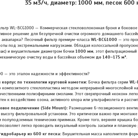
35 м3/ч, диаметр: 1000 мм, песок 600 к
льтр WL-BCG1000 — Коммерческая стекловолоконная броня и боковое 
ивное решение для безупречной очистки огромного домашнего бассей
о аквапарка? Песочный фильтр премиум-класса
WL-BCG1000
— это про
оты под экстремальными нагрузками. Обладая колоссальной пропускн
час
) и внушительным диаметром бочки
1000 мм
, этот фильтрационный 
механическую очистку воды в бассейнах объемом
до 140–175 м³
.
0 — это эталон надежности и эффективности?
корпус по технологии круговой намотки:
Бочка фильтра серии
WL-
 композитного стеклопластика методом непрерывной многослойной на
ачественными полиэфирными смолами. Этот сверхпрочный «кокон» лег
тен к воздействию озона, активного хлора или ультрафиолета и рассчи
овое подключение (Side Mount):
Размещение 6-позиционного вентил
высоту фильтровальной установки. Это критически важно при монтаже
 полуподземных технических приямках. Кроме того, верхняя крышка бо
 позволяет легко проводить визуальный контроль засыпки и плановую
идробарьер из 600 кг песка:
Внушительная масса наполнителя форм