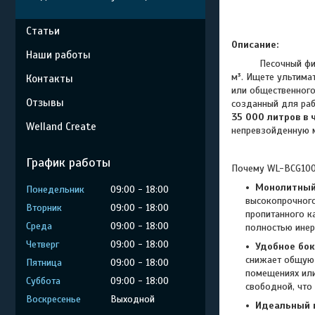
Статьи
Описание:
Наши работы
Песочный фи
м³.
Ищете ультимат
Контакты
или общественног
Отзывы
созданный для раб
35 000 литров в 
Welland Create
непревзойденную 
График работы
Почему WL-BCG100
Монолитный 
Понедельник
09:00
18:00
высокопрочного
Вторник
09:00
18:00
пропитанного к
Среда
09:00
18:00
полностью инер
Четверг
09:00
18:00
Удобное бок
снижает общую 
Пятница
09:00
18:00
помещениях или
Суббота
09:00
18:00
свободной, что
Воскресенье
Выходной
Идеальный г