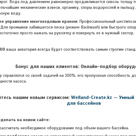
рог. Вода под давлением равномерно продавливается сквозь толщу п
льчайшие механические взвеси, органику, споры водорослей и пыльцу,
асную воду.
ое управление многоходовым краном:
Профессиональный шестипози
. Для промывки забившегося песка (
режим Backwash
) или быстрого оп
остаточно просто нажать на рукоятку и повернуть ее в нужный сектор.
00
ваша акватория всегда будет соответствовать самым строгим станда
Бонус для наших клиентов: Онлайн-подбор оборуд
авлялся со своей задачей на 100%, его пропускная способность до
ности насоса.
йтесь нашим новым сервисом:
Welland-Create.kz — Умный
для бассейнов
делать на новом сайте:
рассчитать необходимое оборудование под объем вашего бассейна.