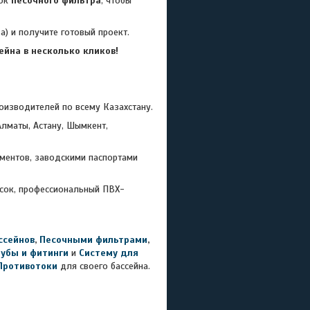
ток
песочного фильтра
, чтобы
) и получите готовый проект.
йна в несколько кликов!
зводителей по всему Казахстану.
лматы, Астану, Шымкент,
ментов, заводскими паспортами
есок, профессиональный ПВХ-
ссейнов
,
Песочными фильтрами
,
рубы и фитинги
и
Систему для
Противотоки
для своего бассейна.