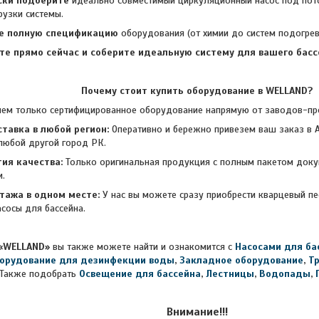
ски подберите
идеально совместимый циркуляционный насос под по
рузки системы.
е полную спецификацию
оборудования (от химии до систем подогрева
те прямо сейчас и соберите идеальную
систему для вашего бассе
Почему стоит купить оборудование в WELLAND?
лько сертифицированное оборудование напрямую от заводов-прои
тавка в любой регион:
Оперативно и бережно привезем ваш заказ в А
любой другой город РК.
ия качества:
Только оригинальная продукция с полным пакетом доку
и.
тажа в одном месте:
У нас вы можете сразу приобрести кварцевый п
асосы для бассейна.
«WELLAND»
вы также можете найти и ознакомится с
Насосами для ба
орудование для дезинфекции воды
,
Закладное оборудование
,
Т
Также подобрать
Освещение для бассейна
,
Лестницы
,
Водопады
,
Внимание!!!