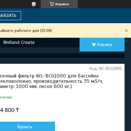
Корзина
АКАЗАТЬ
айшего рабочего дня (10.08)
Welland Create
Корзина
Код:
WL-BCG1000
сочный фильтр WL-BCG1000 для бассейна
текловолокно, производительность 35 м3/ч,
аметр: 1000 мм, песок 600 кг.)
аличии
4 800 ₸
Купить