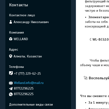
фильтрующий пи
Контакты
задерживает ме
чистую и безоп
Элементарн
заботы на себя
Александр Николаевич
консервацией д
WELLAND
С
WL-BCG10
Алматы, Казахстан
Чтобы фильтр спр
объему чаши и мощ
+7 (777) 229-62-25
🚀
Воспользу
Welland.info@mail.ru
87772296225
87772296225
Что вы сможете с
За 1 минуту