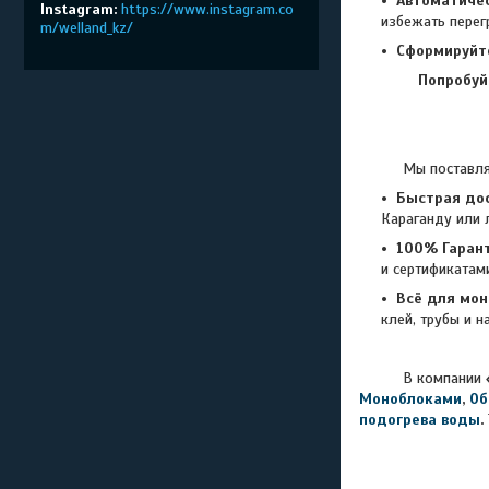
Автоматиче
Instagram
https://www.instagram.co
избежать перег
m/welland_kz/
Сформируйт
Попробуй
Мы поставляем то
Быстрая дос
Караганду или 
100% Гарант
и сертификатам
Всё для мон
клей, трубы и н
В компании
Моноблоками
,
Об
подогрева воды
.