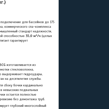
г.)
подключение для бассейнов до 175
на, коммерческого спа-комплекса
мышленный стандарт надежности,
ой способностью
35,0 м³/ч
(целых
гигант гарантирует
BCG
изготавливается из
мотки стекловолокна,
ко выдерживает гидроудары,
тан на десятилетия службы.
я сбоку бочки кардинально
 в невысоких подвальных
чки остается полностью
 ревизию без демонтажа труб.
ирует глубокий многослойный