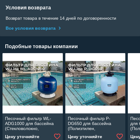
Условия возврата
Возврат товара в течение 14 дней по договоренности
Все условия возврата
Подобные товары компании
Песочный фильтр WL-
Песочный фильтр P-
Пес
ADG1000 для бассейна
DG650 для бассейна
для 
(Стекловолокно,
(Полиэтилен,
(Пол
производительность 35
производительность 16
прои
Цену уточняйте
Цену уточняйте
Цен
м3/ч, диаметр: 1000 мм,
м3/ч, диаметр: 650 мм,
м3/ч