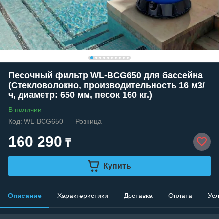
Песочный фильтр WL-BCG650 для бассейна
(Стекловолокно, производительность 16 м3/
ч, диаметр: 650 мм, песок 160 кг.)
В наличии
Код: WL-BCG650
Розница
160 290
₸
Купить
Описание
Характеристики
Доставка
Оплата
Усл