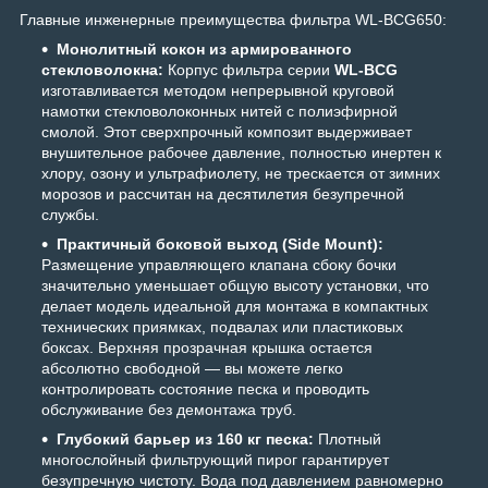
Главные инженерные преимущества фильтра WL-BCG650:
Монолитный кокон из армированного
стекловолокна:
Корпус фильтра серии
WL-BCG
изготавливается методом непрерывной круговой
намотки стекловолоконных нитей с полиэфирной
смолой. Этот сверхпрочный композит выдерживает
внушительное рабочее давление, полностью инертен к
хлору, озону и ультрафиолету, не трескается от зимних
морозов и рассчитан на десятилетия безупречной
службы.
Практичный боковой выход (Side Mount):
Размещение управляющего клапана сбоку бочки
значительно уменьшает общую высоту установки, что
делает модель идеальной для монтажа в компактных
технических приямках, подвалах или пластиковых
боксах. Верхняя прозрачная крышка остается
абсолютно свободной — вы можете легко
контролировать состояние песка и проводить
обслуживание без демонтажа труб.
Глубокий барьер из 160 кг песка:
Плотный
многослойный фильтрующий пирог гарантирует
безупречную чистоту. Вода под давлением равномерно