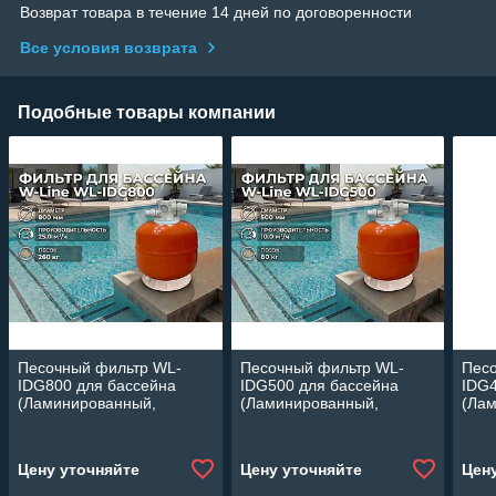
Возврат товара в течение 14 дней по договоренности
Все условия возврата
Подобные товары компании
Песочный фильтр WL-
Песочный фильтр WL-
Пес
IDG800 для бассейна
IDG500 для бассейна
IDG4
(Ламинированный,
(Ламинированный,
(Ла
производительность 25
производительность 10
прои
м3/ч, диаметр: 800 мм,
м3/ч, диаметр: 500 мм,
ч, д
песок 260 кг.)
песок 80 кг.)
45 кг
Цену уточняйте
Цену уточняйте
Цен