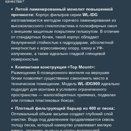
качества?
Литой ламинированный монолит повышенной
прочности:
Корпус фильтров серии
WL-IDG
изготавливается методом горячего ламинирования из
высококлассного стеклопластика и полиэфирных смол
с внешним защитным покрытием гелькоутом. В отличие
от стандартных бочек, такой корпус обладает
безупречной стойкостью к гидроударам, абсолютной
инертностью к агрессивному хлору, озону и УФ-
излучению, а также идеально гладкой глянцевой
поверхностью.
Компактная конструкция «Top Mount»:
Размещение 6-позиционного вентиля на верхушке
бочки позволяет существенно сэкономить место в
техническом помещении. Модель
WL-IDG900
идеально
подходит для монтажа в условиях ограниченного
пространства — малогабаритных приямках, подвалах
или готовых пластиковых боксах.
Плотный фильтрующий барьер из 400 кг песка:
Оптимальный объем засыпки создает глубокий слой
очистки. Вода под давлением продавливается сквозь
толщу песка, который намертво улавливает мелкую
взвесь, органику, пыльцу и споры водорослей,