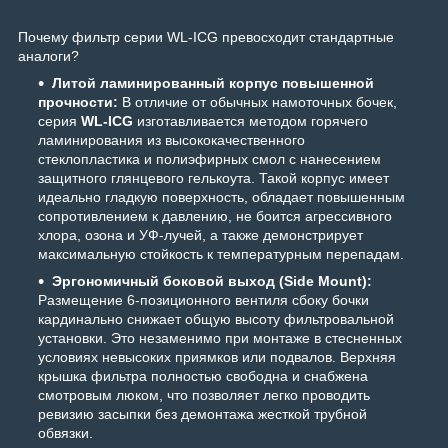
Почему фильтр серии WL-ICG превосходит стандартные
аналоги?
Литой ламинированный корпус повышенной
прочности:
В отличие от обычных намоточных бочек,
серия
WL-ICG
изготавливается методом горячего
ламинирования из высококачественного
стеклопластика и полиэфирных смол с нанесением
защитного глянцевого гелькоута. Такой корпус имеет
идеально гладкую поверхность, обладает повышенным
сопротивлением к давлению, не боится агрессивного
хлора, озона и УФ-лучей, а также демонстрирует
максимальную стойкость к температурным перепадам.
Эргономичный боковой выход (Side Mount):
Размещение 6-позиционного вентиля сбоку бочки
кардинально снижает общую высоту фильтровальной
установки. Это незаменимо при монтаже в стесненных
условиях невысоких приямков или подвалов. Верхняя
крышка фильтра полностью свободна и снабжена
смотровым люком, что позволяет легко проводить
ревизию засыпки без демонтажа жесткой трубной
обвязки.