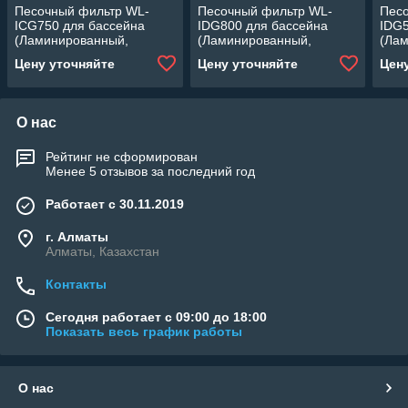
Песочный фильтр WL-
Песочный фильтр WL-
Пес
ICG750 для бассейна
IDG800 для бассейна
IDG5
(Ламинированный,
(Ламинированный,
(Ла
производительность 22
производительность 25
прои
Цену уточняйте
Цену уточняйте
Цен
м3/ч, диаметр: 750 мм,
м3/ч, диаметр: 800 мм,
м3/ч
песок 230 кг.)
песок 260 кг.)
песок
О нас
Рейтинг не сформирован
Менее 5 отзывов за последний год
Работает с 30.11.2019
г. Алматы
Алматы, Казахстан
Контакты
Сегодня работает с 09:00 до 18:00
Показать весь график работы
О нас