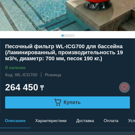
Песочный фильтр WL-ICG700 для бассейна
(Ламинированный, производительность 19
м3/ч, диаметр: 700 мм, песок 190 кг.)
В наличии
Код: WL-ICG700
Розница
264 450
₸
Купить
Описание
Характеристики
Доставка
Оплата
Усл