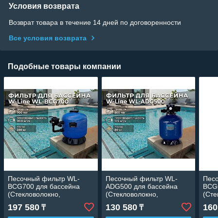
Условия возврата
Возврат товара в течение 14 дней по договоренности
Все условия возврата
Подобные товары компании
Песочный фильтр WL-
Песочный фильтр WL-
Пес
BCG700 для бассейна
ADG500 для бассейна
BCG
(Стекловолокно,
(Стекловолокно,
(Сте
производительность 20
производительность 11.5
прои
197 580
130 580
160
₸
₸
м3/ч, диаметр: 700 мм,
м3/ч, диаметр: 500 мм,
м3/ч
песок 220 кг.)
песок 80 кг.)
песо