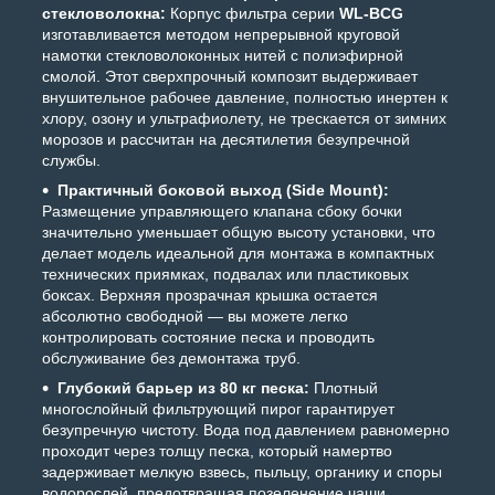
стекловолокна:
Корпус фильтра серии
WL-BCG
изготавливается методом непрерывной круговой
намотки стекловолоконных нитей с полиэфирной
смолой. Этот сверхпрочный композит выдерживает
внушительное рабочее давление, полностью инертен к
хлору, озону и ультрафиолету, не трескается от зимних
морозов и рассчитан на десятилетия безупречной
службы.
Практичный боковой выход (Side Mount):
Размещение управляющего клапана сбоку бочки
значительно уменьшает общую высоту установки, что
делает модель идеальной для монтажа в компактных
технических приямках, подвалах или пластиковых
боксах. Верхняя прозрачная крышка остается
абсолютно свободной — вы можете легко
контролировать состояние песка и проводить
обслуживание без демонтажа труб.
Глубокий барьер из 80 кг песка:
Плотный
многослойный фильтрующий пирог гарантирует
безупречную чистоту. Вода под давлением равномерно
проходит через толщу песка, который намертво
задерживает мелкую взвесь, пыльцу, органику и споры
водорослей, предотвращая позеленение чаши