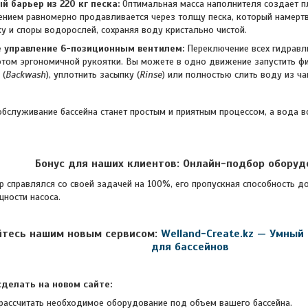
й барьер из 220 кг песка:
Оптимальная масса наполнителя создает п
нием равномерно продавливается через толщу песка, который намертв
ку и споры водорослей, сохраняя воду кристально чистой.
 управление 6-позиционным вентилем:
Переключение всех гидравл
том эргономичной рукоятки. Вы можете в одно движение запустить фи
 (
Backwash
), уплотнить засыпку (
Rinse
) или полностью слить воду из ч
бслуживание бассейна станет простым и приятным процессом, а вода вс
Бонус для наших клиентов: Онлайн-подбор оборуд
авлялся со своей задачей на 100%, его пропускная способность до
ности насоса.
йтесь нашим новым сервисом:
Welland-Create.kz — Умный
для бассейнов
делать на новом сайте:
рассчитать необходимое оборудование под объем вашего бассейна.