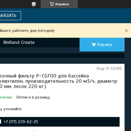
Корзина
АКАЗАТЬ
йшего рабочего дня (сегодня)
Welland Create
Корзина
Код:
P-CG700
сочный фильтр P-CG700 для бассейна
олиэтилен, производительность 20 м3/ч, диаметр:
0 мм, песок 220 кг.)
аличии
Оптом и в розницу
у уточняйте
+7 (777) 229-62-25