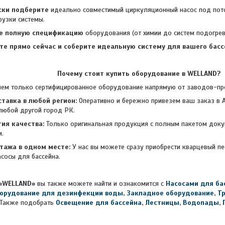
ски подберите
идеально совместимый циркуляционный насос под по
рузки системы.
е полную спецификацию
оборудования (от химии до систем подогрева
те прямо сейчас и соберите идеальную
систему для вашего бассе
Почему стоит купить оборудование в WELLAND?
лько сертифицированное оборудование напрямую от заводов-прои
тавка в любой регион:
Оперативно и бережно привезем ваш заказ в А
любой другой город РК.
ия качества:
Только оригинальная продукция с полным пакетом доку
и.
тажа в одном месте:
У нас вы можете сразу приобрести кварцевый п
асосы для бассейна.
«WELLAND»
вы также можете найти и ознакомится с
Насосами для ба
орудование для дезинфекции воды
,
Закладное оборудование
,
Т
Также подобрать
Освещение для бассейна
,
Лестницы
,
Водопады
,