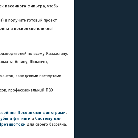
ток
песочного фильтра
, чтобы
) и получите готовый проект.
йна в несколько кликов!
зводителей по всему Казахстану.
лматы, Астану, Шымкент,
ментов, заводскими паспортами
есок, профессиональный ПВХ-
ссейнов
,
Песочными фильтрами
,
рубы и фитинги
и
Систему для
Противотоки
для своего бассейна.