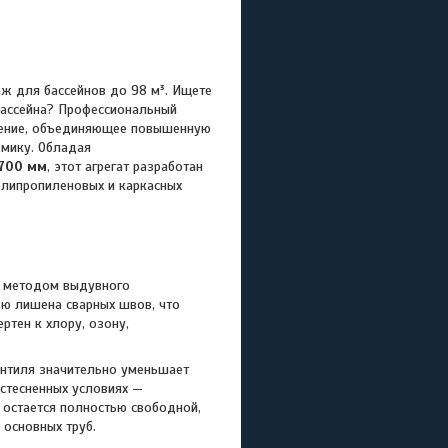
для бассейнов до 98 м³. Ищете
бассейна? Профессиональный
шение, объединяющее повышенную
омику. Обладая
700 мм
, этот агрегат разработан
олипропиленовых и каркасных
я методом выдувного
ю лишена сварных швов, что
ртен к хлору, озону,
нтиля значительно уменьшает
стесненных условиях —
 остается полностью свободной,
 основных труб.