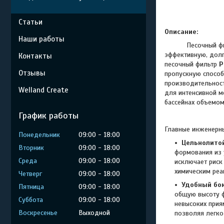
Статьи
Описание:
Наши работы
Песочный фильтр 
эффективную, долг
Контакты
песочный фильтр
P
Отзывы
пропускную способ
производительно
Welland Create
для интенсивной м
бассейнах объемо
График работы
Главные инженерн
Понедельник
09:00
18:00
Цельнолитой
Вторник
09:00
18:00
формования из 
Среда
09:00
18:00
исключает риск
химическим реа
Четверг
09:00
18:00
Удобный бок
Пятница
09:00
18:00
общую высоту ф
Суббота
09:00
18:00
невысоких прия
Воскресенье
Выходной
позволяя легко