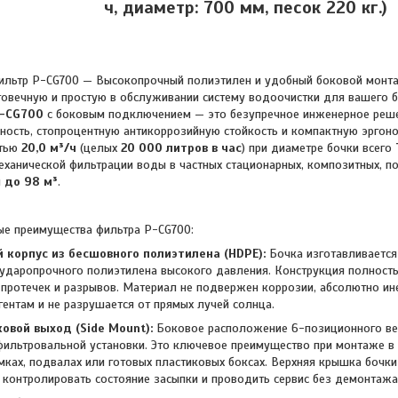
ч, диаметр: 700 мм, песок 220 кг.)
P-CG700 — Высокопрочный полиэтилен и удобный боковой монтаж 
овечную и простую в обслуживании систему водоочистки для вашего 
-CG700
с боковым подключением — это безупречное инженерное ре
ность, стопроцентную антикоррозийную стойкость и компактную эргон
стью
20,0 м³/ч
(целых
20 000 литров в час
) при диаметре бочки всего
еханической фильтрации воды в частных стационарных, композитных, п
м
до 98 м³
.
ые преимущества фильтра P-CG700:
 корпус из бесшовного полиэтилена (HDPE):
Бочка изготавливаетс
ударопрочного полиэтилена высокого давления. Конструкция полность
 протечек и разрывов. Материал не подвержен коррозии, абсолютно ине
гентам и не разрушается от прямых лучей солнца.
овой выход (Side Mount):
Боковое расположение 6-позиционного ве
ильтровальной установки. Это ключевое преимущество при монтаже в 
мках, подвалах или готовых пластиковых боксах. Верхняя крышка бочки
 контролировать состояние засыпки и проводить сервис без демонтажа