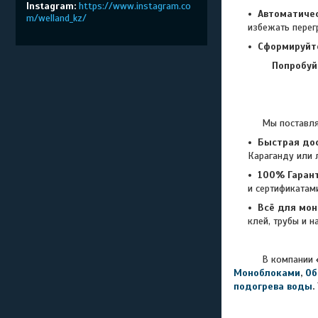
Instagram
https://www.instagram.co
Автоматиче
m/welland_kz/
избежать перег
Сформируйт
Попробуй
Мы поставляем то
Быстрая дос
Караганду или 
100% Гарант
и сертификатам
Всё для мон
клей, трубы и н
В компании
Моноблоками
,
Об
подогрева воды
.