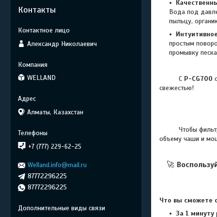
Качественны
Контакты
Вода под давле
пыльцу, органи
Интуитивное
простым поворо
Александр Николаевич
промывку песка
WELLAND
С
P-CG700
о
свежестью!
Алматы, Казахстан
Чтобы фильтр спр
объему чаши и мощ
+7 (777) 229-62-25
🚀
Воспользу
Welland.info@mail.ru
87772296225
87772296225
Что вы сможете с
За 1 минуту