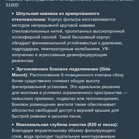
S1000:
Шпульная навивка из армированного
стекловолокна:
Корпус фильтра изготавливается
методом непрерывной круговой навивки
стекловолоконных нитей, пропитанных высокопрочной
полиэфирной смолой. Такой бесшовный корпус
обладает феноменальной устойчивостью к давлению,
гидроударам, температурным колебаниям, УФ-
излучению и агрессивным дезинфицирующим
реагентам.
Эргономичное боковое подключение (Side
Mount):
Расположение 6-позиционного клапана сбоку
бочки существенно снижает общую высоту
фильтровальной установки. Это идеальное решение
для монтажа в условиях ограниченного пространства —
невысоких приямках, подвалах или техпомещениях.
Боковое размещение вентиля также обеспечивает
абсолютно свободный доступ к верхней крышке для
быстрой ревизии и засыпки песка.
Максимальная глубина очистки (620 кг песка):
Благодаря внушительному объему фильтрующего
слоя, вода проходит тщательную многоуровневую