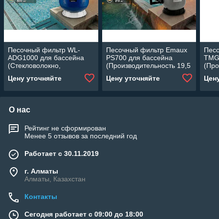
Песочный фильтр WL-
Песочный фильтр Emaux
Пес
ADG1000 для бассейна
PS700 для бассейна
TMG
(Стекловолокно,
(Производительность 19,5
(Про
производительность 35
м3/ч, стекловолокно,
м3/ч
Цену уточняйте
Цену уточняйте
Цен
м3/ч, диаметр: 1000 мм,
диаметр 700 мм)
диам
песок 600 кг.)
О нас
Рейтинг не сформирован
Менее 5 отзывов за последний год
Работает с 30.11.2019
г. Алматы
Алматы, Казахстан
Контакты
Сегодня работает с 09:00 до 18:00