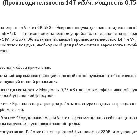
(Производительность 147 м3/ч, мощность 0,75 
ессор Vortex GB-750 — Энергия воздуха для вашего идеального 
x GB-750
— это мощное и надежное устройство, созданное для превра
о SPA-отдыха. Обладая впечатляющей производительностью
147 м³/ч
ый поток воздуха, необходимый для работы систем аэромассажа, тур
еров.
ства и сфера применения:
альный аэромассаж:
Создает плотный поток пузырьков, обеспечивающ
бствующий полной релаксации.
оизводительность:
Мощность
0
,75 кВт
позволяет эффективно обслужи
убокой установкой форсунок.
ость:
Идеально подходит для работы в контурах водных аттракционов,
урбомассажа.
Vortex:
Оборудование марки Vortex зарекомендовало себя как долгов
м нагрузкам в условиях влажной среды.
сплуатации:
Работает от стандартной бытовой сети
220В
, что упроща