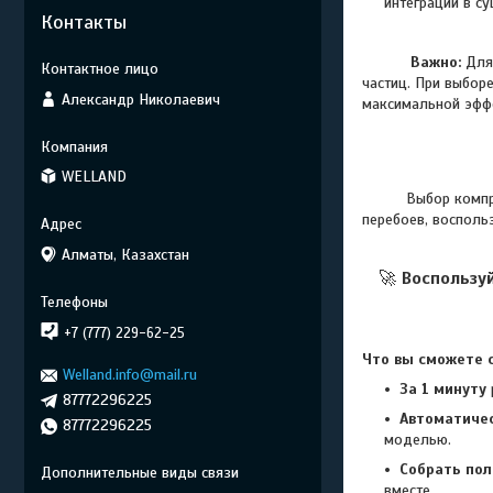
интеграции в с
Контакты
Важно:
Для 
частиц. При выбор
Александр Николаевич
максимальной эфф
WELLAND
Выбор компрессор
перебоев, воспол
Алматы, Казахстан
🚀
Воспользу
+7 (777) 229-62-25
Что вы сможете с
Welland.info@mail.ru
За 1 минуту
87772296225
Автоматиче
87772296225
моделью.
Собрать по
вместе.