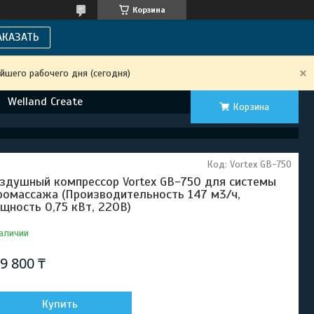
Корзина
АКАЗАТЬ
йшего рабочего дня (сегодня)
Welland Create
Корзина
Код:
Vortex GB-750
здушный компрессор Vortex GB-750 для системы
ромассажа (Производительность 147 м3/ч,
щность 0,75 кВт, 220В)
аличии
9 800 ₸
Купить