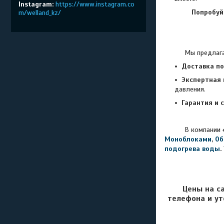
Instagram
https://www.instagram.co
Попробуй
m/welland_kz/
Мы предлагаем то
Доставка по
Экспертная 
давления.
Гарантия и с
В компании
Моноблоками
,
Об
подогрева воды
.
Цены на с
телефона и ут