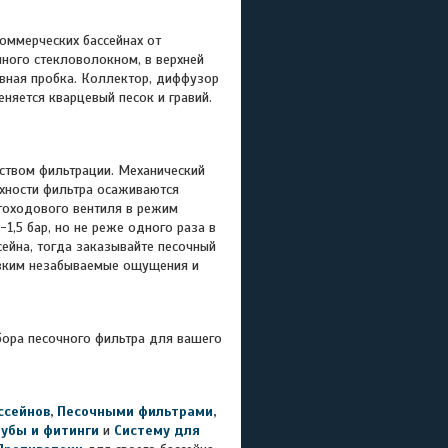
оммерческих бассейнах от
нного стекловолокном, в верхней
ивная пробка. Коллектор, диффузор
няется кварцевый песок и гравий.
ством фильтрации. Механический
хности фильтра осаживаются
гоходового вентиля в режим
,5 бар, но не реже одного раза в
сейна, тогда заказывайте песочный
изким незабываемые ощущения и
ора песочного фильтра для вашего
ссейнов
,
Песочными фильтрами
,
рубы и фитинги
и
Систему для