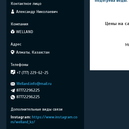
подогрева воды
.
Александр Николаевич
Цены на с
WELLAND
Мы
Алматы, Казахстан
+7 (777) 229-62-25
Welland.info@mail.ru
87772296225
87772296225
Instagram
https://www.instagram.co
m/welland_kz/