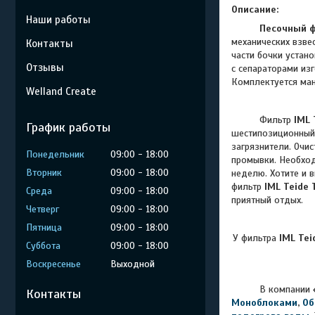
Описание:
Наши работы
Песочный 
механических взве
Контакты
части бочки устан
Отзывы
с сепараторами из
Комплектуется ман
Welland Create
Фильтр
IML 
График работы
шестипозиционный 
загрязнители. Очи
Понедельник
09:00
18:00
промывки. Необход
Вторник
09:00
18:00
неделю. Хотите и 
фильтр
IML Teide 
Среда
09:00
18:00
приятный отдых.
Четверг
09:00
18:00
Пятница
09:00
18:00
У фильтра
IML Tei
Суббота
09:00
18:00
Воскресенье
Выходной
В компании
Контакты
Моноблоками
,
Об