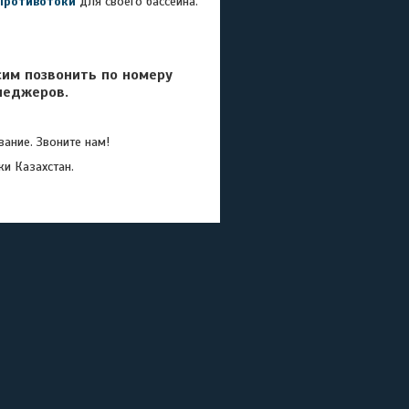
Противотоки
для своего бассейна.
сим позвонить по номеру
неджеров.
ание. Звоните нам!
ки Казахстан.