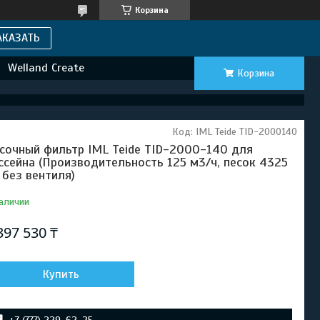
Корзина
АКАЗАТЬ
Welland Create
Корзина
Код:
IML Teide TID-2000140
сочный фильтр IML Teide TID-2000-140 для
ссейна (Производительность 125 м3/ч, песок 4325
, без вентиля)
аличии
397 530 ₸
Купить