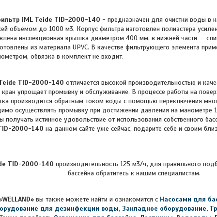
фильтр
IML Teide TID-2000-140
-
предназначен для очистки воды в к
сей объёмом до 1000 м3. Корпус фильтра изготовлен полиэстера усиле
овлена инспекционная крышка диаметром 400 мм, в нижней части - сл
готовлены из материала UPVC. В качестве фильтрующего элемента приме
ометром, обвязка в комплект не входит.
Teide TID-2000-140
отличается высокой производительностью и каче
кран упрощает промывку и обслуживание. В процессе работы на повер
стка производится обратным током воды с помощью переключения мно
имо осуществлять промывку при достижении давления на манометре 1-1
вы получать истинное удовольствие от использования собственного бас
TID-2000-140
на данном сайте уже сейчас, подарите себе и своим бл
de TID-2000-140
производительность 125 м3/ч
,
для правильного подб
бассейна обратитесь к нашим специалистам.
«WELLAND»
вы также можете найти и ознакомится с
Насосами для ба
орудование для дезинфекции воды
,
Закладное оборудование
,
Т