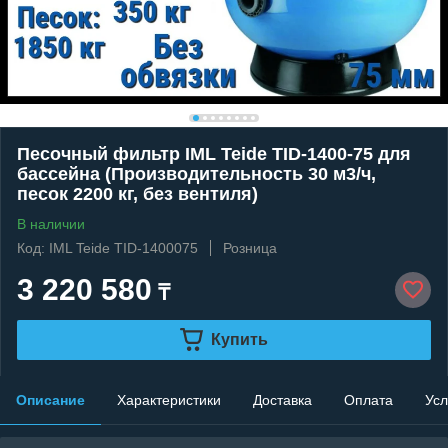
Песочный фильтр IML Teide TID-1400-75 для
бассейна (Производительность 30 м3/ч,
песок 2200 кг, без вентиля)
В наличии
Код: IML Teide TID-1400075
Розница
3 220 580
₸
Купить
Описание
Характеристики
Доставка
Оплата
Усл