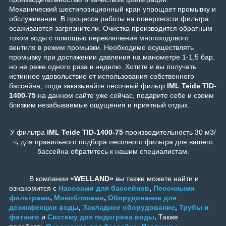
Механический шестипозиционный кран упрощает промывку и
обслуживание. В процессе работы на поверхности фильтра
осаживаются загрязнители. Очистка производится обратным
током воды с помощью переключения многоходового
вентиля в режим промывки. Необходимо осуществлять
промывку при достижении давления на манометре 1-1,5 бар,
но не реже одного раза в неделю. Хотите и вы получать
истинное удовольствие от использования собственного
бассейна, тогда заказывайте песочный фильтр
IML Teide TID-
1400-75
на данном сайте уже сейчас, подарите себе и своим
близким незабываемые ощущения и приятный отдых.
У фильтра
IML Teide TID-1400-75
производительность 30 м3/
ч
,
для правильного подбора песочного фильтра для вашего
бассейна обратитесь к нашим специалистам.
В компании
«WELLAND»
вы также можете найти и
ознакомится с
Насосами для бассейнов
,
Песочными
фильтрами
,
Моноблоками
,
Оборудование для
дезинфекции воды
,
Закладное оборудование
,
Трубы и
фитинги
и
Систему для подогрева воды
.
Также