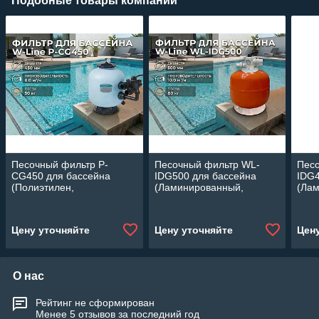
Подобные товары компании
Песочный фильтр P-
Песочный фильтр WL-
Пес
CG450 для бассейна
IDG500 для бассейна
IDG4
(Полиэтилен,
(Ламинированный,
(Ла
производительность 8 м3/
производительность 10
прои
ч, диаметр: 450 мм, песок
м3/ч, диаметр: 500 мм,
ч, д
50 кг.)
песок 80 кг.)
45 кг
Цену уточняйте
Цену уточняйте
Цен
О нас
Рейтинг не сформирован
Менее 5 отзывов за последний год