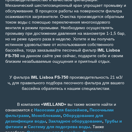
Механический шестипозиционный кран упрощает промывку и
обслуживание. В процессе работы на поверхности фильтра
осаживаются загрязнители. Очистка производится обратным
током воды с помощью переключения многоходового
вентиля в режим промывки. Необходимо осуществлять
промывку при достижении давления на манометре 1-1,5 бар,
но не реже одного раза в неделю. Хотите и вы получать
истинное удовольствие от использования собственного
бассейна, тогда заказывайте песочный фильтр
IML Lisboa
FS-750
на данном сайте уже сейчас, подарите себе и своим
близким незабываемые ощущения и приятный отдых.
У фильтра
IML Lisboa FS-750
производительность 21 м3/
ч
,
для правильного подбора песочного фильтра для вашего
бассейна обратитесь к нашим специалистам.
В компании
«WELLAND»
вы также можете найти и
ознакомится с
Насосами для бассейнов
,
Песочными
фильтрами
,
Моноблоками
,
Оборудование для
дезинфекции воды
,
Закладное оборудование
,
Трубы и
фитинги
и
Систему для подогрева воды
.
Также