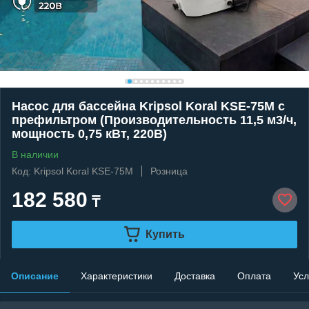
Насос для бассейна Kripsol Koral KSE-75M c
префильтром (Производительность 11,5 м3/ч,
мощность 0,75 кВт, 220В)
В наличии
Код: Kripsol Koral KSE-75M
Розница
182 580
₸
Купить
Описание
Характеристики
Доставка
Оплата
Усл