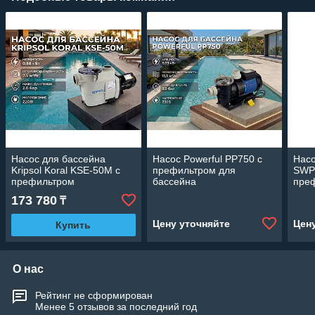
Насос для бассейна
Насос Powerful PP750 c
Насо
Kripsol Koral KSE-50M c
префильтром для
SWP
префильтром
бассейна
пре
(Производительность 7,5
(Производительность 12
басс
173 780
₸
м3/ч, мощность 0,58 кВт,
м3/ч, мощность: 0,75 кВт)
мощн
220В)
Цену уточняйте
Цен
Купить
О нас
Рейтинг не сформирован
Менее 5 отзывов за последний год