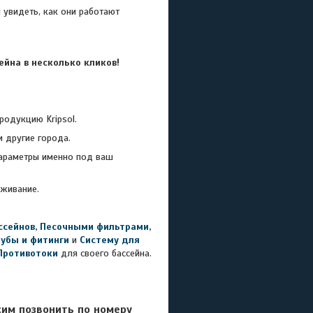
 увидеть, как они работают
йна в несколько кликов!
дукцию Kripsol.
и другие города.
параметры именно под ваш
уживание.
ссейнов
,
Песочными фильтрами
,
рубы и фитинги
и
Систему для
Противотоки
для своего бассейна.
сим позвонить по номеру