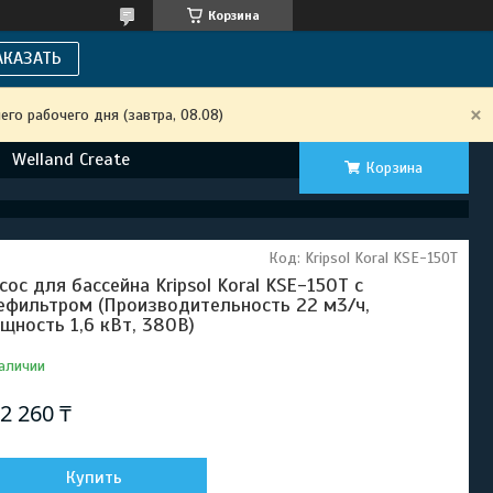
Корзина
АКАЗАТЬ
го рабочего дня (завтра, 08.08)
Welland Create
Корзина
Код:
Kripsol Koral KSE-150T
сос для бассейна Kripsol Koral KSE-150T c
ефильтром (Производительность 22 м3/ч,
щность 1,6 кВт, 380В)
аличии
2 260 ₸
Купить