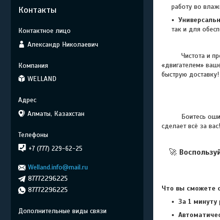
работу во влаж
Контакты
Универсальн
так и для обес
Александр Николаевич
Чистота и прозра
«двигателем» ваше
быструю доставку!
WELLAND
Алматы, Казахстан
Боитесь ошибитьс
сделает всё за вас
+7 (777) 229-62-25
🚀
Воспользу
Welland.info@mail.ru
87772296225
Что вы сможете с
87772296225
За 1 минуту
Автоматиче