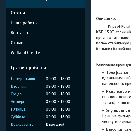
Статьи
Описание:
Наши работы
Kripsol Koral KS
KSE-150T
серии «K
Контакты
производительно
Отзывы
более стабильную 
больших бассейнов
Welland Create
Ключевые преимуще
График работы
Трехфазная 
идеальным выбо
Понедельник
09:00
18:00
надежность при
Вторник
09:00
18:00
Испанское к
Среда
09:00
18:00
стекловолокном
Четверг
09:00
18:00
дезинфекции в
Пятница
09:00
18:00
Улучшенная 
Крышка фильтра
Суббота
09:00
18:00
чистку максима
Воскресенье
Выходной
Высокая ст