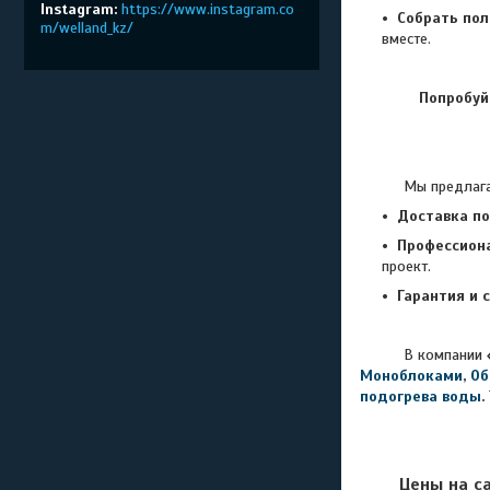
Instagram
https://www.instagram.co
Собрать по
m/welland_kz/
вместе.
Попробуй
Мы предлагаем эк
Доставка по
Профессион
проект.
Гарантия и с
В компании
Моноблоками
,
Об
подогрева воды
.
Цены на с