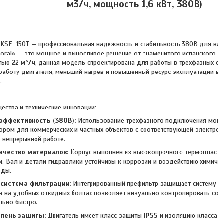
м3/ч, мощность 1,6 кВт, 380В)
E-150T — профессиональная надежность и стабильность 380В для ва
oral» — это мощное и выносливое решение от знаменитого испанского
стью
22 м³/ч
, данная модель спроектирована для работы в трехфазных с
работу двигателя, меньший нагрев и повышенный ресурс эксплуатации в
.
ства и технические инновации:
эффективность (380В):
Использование трехфазного подключения м
ром для коммерческих и частных объектов с соответствующей электр
 непрерывной работе.
ачество материалов:
Корпус выполнен из высокопрочного термопласт
. Вал и детали гидравлики устойчивы к коррозии и воздействию химич
оды.
система фильтрации:
Интегрированный префильтр защищает систему 
 на удобных откидных болтах позволяет визуально контролировать со
льно быстро.
епень защиты:
Двигатель имеет класс защиты
IP55
и изоляцию класса 