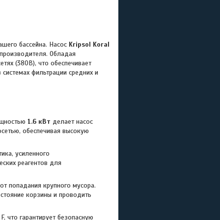
шего бассейна. Насос
Kripsol Koral
 производителя. Обладая
етях (380В), что обеспечивает
 системах фильтрации средних и
ощностью
1.6 кВт
делает насос
осетью, обеспечивая высокую
ика, усиленного
еских реагентов для
от попадания крупного мусора.
стояние корзины и проводить
F, что гарантирует безопасную