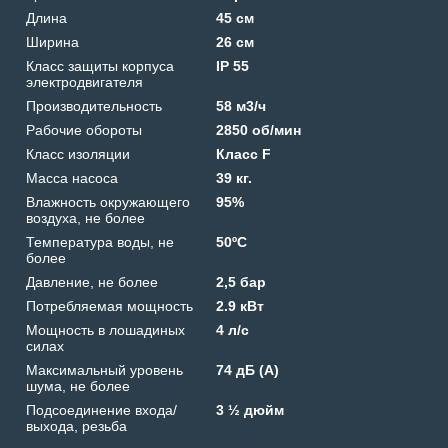
Длина
45 см
Ширина
26 см
Класс защиты корпуса
IP 55
электродвигателя
Производительность
58 м3/ч
Рабочие обороты
2850 об/мин
Класс изоляции
Класс F
Масса насоса
39 кг.
Влажность окружающего
95%
воздуха, не более
Температура воды, не
50ºС
более
Давление, не более
2,5 бар
Потребляемая мощность
2.9 кВт
Мощность в лошадиных
4 л/с
силах
Максимальный уровень
74 дБ (А)
шума, не более
Подсоединение входа/
3 ½ дюйм
выхода, резьба