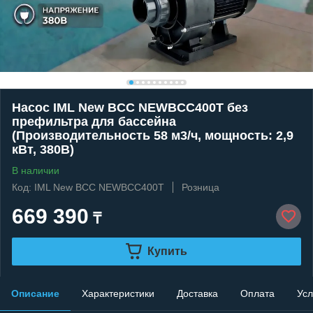
Насос IML New BCC NEWBCC400T без
префильтра для бассейна
(Производительность 58 м3/ч, мощность: 2,9
кВт, 380В)
В наличии
Код: IML New BCC NEWBCC400T
Розница
669 390
₸
Купить
Описание
Характеристики
Доставка
Оплата
Усл