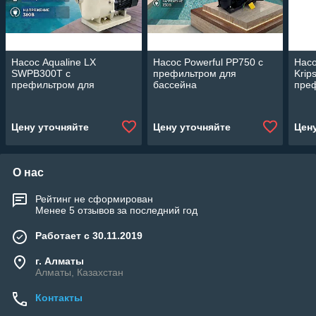
Насос Aqualine LX
Насос Powerful PP750 c
Насо
SWPB300T c
префильтром для
Krip
префильтром для
бассейна
пре
бассейна (28 м3/ч,
(Производительность 12
(Про
мощность: 2,20 кВт, 380В)
м3/ч, мощность: 0,75 кВт)
м3/ч
380В
Цену уточняйте
Цену уточняйте
Цен
О нас
Рейтинг не сформирован
Менее 5 отзывов за последний год
Работает с 30.11.2019
г. Алматы
Алматы, Казахстан
Контакты