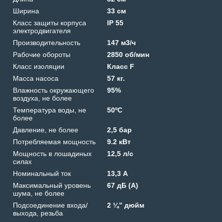
Ширина
33 см
Класс защиты корпуса
IP 55
электродвигателя
Производительность
147 м3/ч
Рабочие обороты
2850 об/мин
Класс изоляции
Класс F
Масса насоса
57 кг.
Влажность окружающего
95%
воздуха, не более
Температура воды, не
50ºС
более
Давление, не более
2,5 бар
Потребляемая мощность
9.2 кВт
Мощность в лошадиных
12,5 л/с
силах
Номинальный ток
13,3 А
Максимальный уровень
67 дБ (А)
шума, не более
Подсоединение входа/
2 ¼” дюйм
выхода, резьба