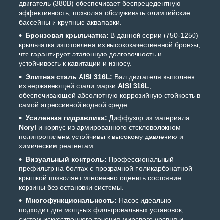
двигатель (380В) обеспечивает беспрецедентную
эффективность, позволяя обслуживать олимпийские
бассейны и крупные аквапарки.
Бронзовая крыльчатка:
В данной серии (750-1250)
крыльчатка изготовлена из высококачественной бронзы,
что гарантирует эталонную долговечность и
устойчивость к кавитации и износу.
Элитная сталь AISI 316L:
Вал двигателя выполнен
из нержавеющей стали марки
AISI 316L
,
обеспечивающей абсолютную коррозийную стойкость в
самой агрессивной водной среде.
Усиленная гидравлика:
Диффузор из материала
Noryl
и корпус из армированного стекловолокном
полипропилена устойчивы к высокому давлению и
химическим реагентам.
Визуальный контроль:
Профессиональный
префильтр на болтах с прозрачной поликарбонатной
крышкой позволяет мгновенно оценить состояние
корзины без остановки системы.
Многофункциональность:
Насос идеально
подходит для мощных фильтровальных установок,
систем искусственного течения мирового уровня и