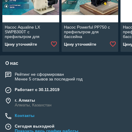
Насос Aqualine LX
Насос Powerful PP750 c
Насо
SWPB300T c
префильтром для
пре
префильтром для
бассейна
бас
бассейна (28 м3/ч,
(Производительность 12
(Про
Цену уточняйте
Цену уточняйте
Цен
мощность: 2,20 кВт, 380В)
м3/ч, мощность: 0,75 кВт)
м3/ч
О нас
Рейтинг не сформирован
Менее 5 отзывов за последний год
Работает с 30.11.2019
г. Алматы
Алматы, Казахстан
Контакты
Сегодня выходной
Показать весь график работы