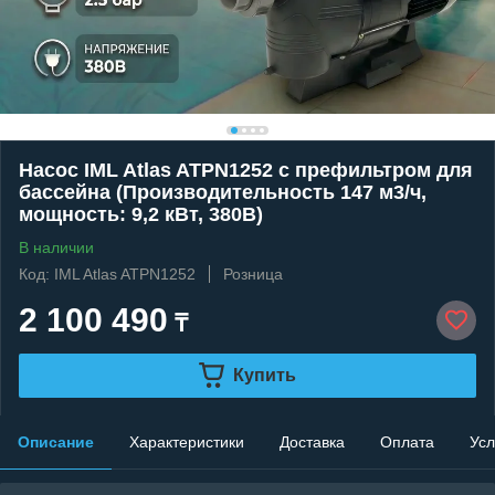
Насос IML Atlas ATPN1252 c префильтром для
бассейна (Производительность 147 м3/ч,
мощность: 9,2 кВт, 380В)
В наличии
Код: IML Atlas ATPN1252
Розница
2 100 490
₸
Купить
Описание
Характеристики
Доставка
Оплата
Усл