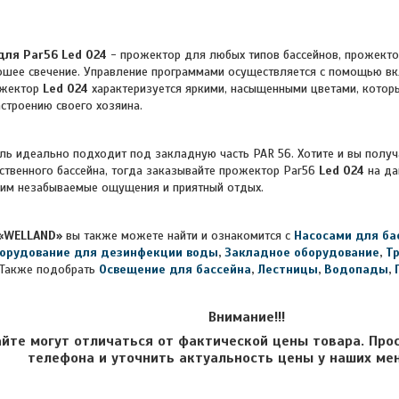
ля Par56 Led 024
- прожектор для любых типов бассейнов, прожекто
ошее свечение. Управление программами осуществляется с помощью в
ожектор
Led 024
характеризуется яркими, насыщенными цветами, котор
астроению своего хозяина.
деально подходит под закладную часть PAR 56.
Хотите и вы получ
ственного бассейна, тогда заказывайте прожектор Par56
Led 024
на да
ким незабываемые ощущения и приятный отдых.
«WELLAND»
вы также можете найти и ознакомится с
Насосами для ба
орудование для дезинфекции воды
,
Закладное оборудование
,
Т
Также подобрать
Освещение для бассейна
,
Лестницы
,
Водопады
,
Внимание!!!
айте могут отличаться от фактической цены товара. Про
телефона и уточнить актуальность цены у наших ме