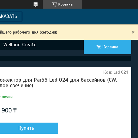
Корзина
АКАЗАТЬ
йшего рабочего дня (сегодня)
Welland Create
Корзина
Код:
Led 024
ожектор для Par56 Led 024 для бассейнов (CW,
лое свечение)
аличии
 900 ₸
Купить