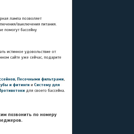
рная лампа позволяет
ключения/выключения питания.
ые помогут бассейну
ать истинное удовольствие от
нном сайте уже сейчас, подарите
ссейнов
,
Песочными фильтрами
,
рубы и фитинги
и
Систему для
Противотоки
для своего бассейна.
сим позвонить по номеру
неджеров.