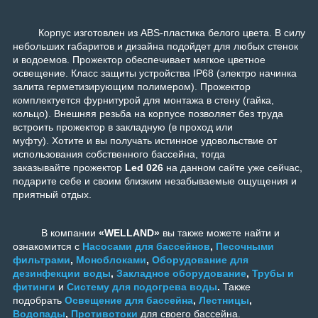
Корпус изготовлен из ABS-пластика белого цвета. В силу
небольших габаритов и дизайна подойдет для любых стенок
и водоемов. Прожектор обеспечивает мягкое цветное
освещение. Класс защиты устройства IP68 (электро начинка
залита герметизирующим полимером). Прожектор
комплектуется фурнитурой для монтажа в стену (гайка,
кольцо). Внешняя резьба на корпусе позволяет без труда
встроить прожектор в закладную (в проход или
муфту).
Хотите и вы получать истинное удовольствие от
использования собственного бассейна, тогда
заказывайте прожектор
Led 026
на данном сайте уже сейчас,
подарите себе и своим близким незабываемые ощущения и
приятный отдых.
В компании
«WELLAND»
вы также можете найти и
ознакомится с
Насосами для бассейнов
,
Песочными
фильтрами
,
Моноблоками
,
Оборудование для
дезинфекции воды
,
Закладное оборудование
,
Трубы и
фитинги
и
Систему для подогрева воды
.
Также
подобрать
Освещение для бассейна
,
Лестницы
,
Водопады
,
Противотоки
для своего бассейна.