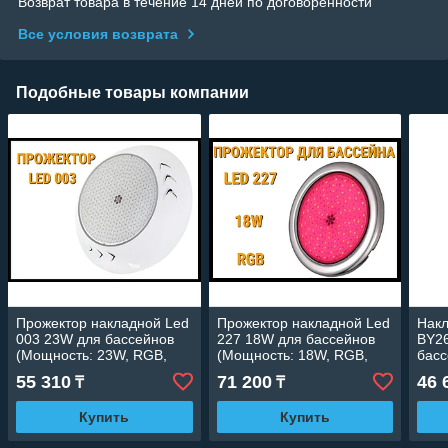
Возврат товара в течение 14 дней по договоренности
Все условия возврата
Подобные товары компании
Прожектор накладной Led
Прожектор накладной Led
Накл
003 23W для бассейнов
227 18W для бассейнов
BY2
(Мощность: 23W, RGB,
(Мощность: 18W, RGB,
басс
Разноцветное свечение)
Разноцветное свечение)
18W,
55 310
71 200
46 
₸
₸
разн
Купить
Купить