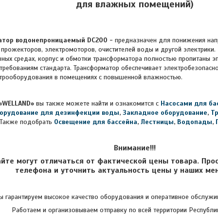
для влажных помещений)
атор водонепроницаемый DC200 -
предназначен для понижения нап
 прожекторов, электромоторов, очистителей воды и другой электрики.
вных средах, корпус и обмотки трансформатора полностью пропитаны э
 требованиям стандарта. Трансформатор обеспечивает электробезопасн
ктрооборудования в помещениях с повышенной влажностью.
«WELLAND»
вы также можете найти и ознакомится с
Насосами для ба
орудование для дезинфекции воды
,
Закладное оборудование
,
Т
Также подобрать
Освещение для бассейна
,
Лестницы
,
Водопады
,
Внимание!!!
айте могут отличаться от фактической цены товара. Про
телефона и уточнить актуальность цены у наших ме
 гарантируем высокое качество оборудования и оперативное обслужив
Работаем и организовываем отправку по всей территории Республи