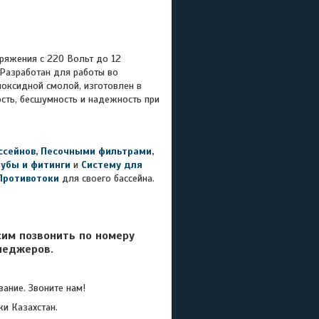
ряжения с 220 Вольт до 12
 Разработан для работы во
поксидной смолой, изготовлен в
ость, бесшумность и надежность при
ссейнов
,
Песочными фильтрами
,
рубы и фитинги
и
Систему для
Противотоки
для своего бассейна.
сим позвонить по номеру
неджеров.
ание. Звоните нам!
ки Казахстан.