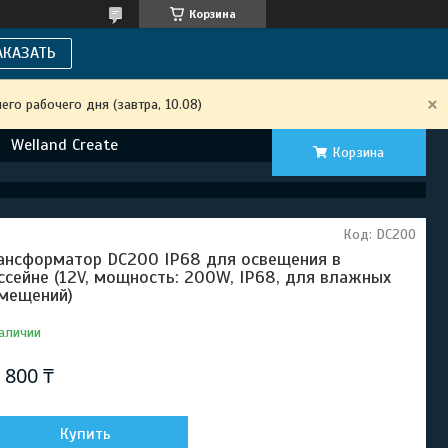
Корзина
АКАЗАТЬ
го рабочего дня (завтра, 10.08)
Welland Create
Корзина
Код:
DC200
ансформатор DC200 IP68 для освещения в
ссейне (12V, мощность: 200W, IP68, для влажных
мещений)
аличии
 800 ₸
Купить