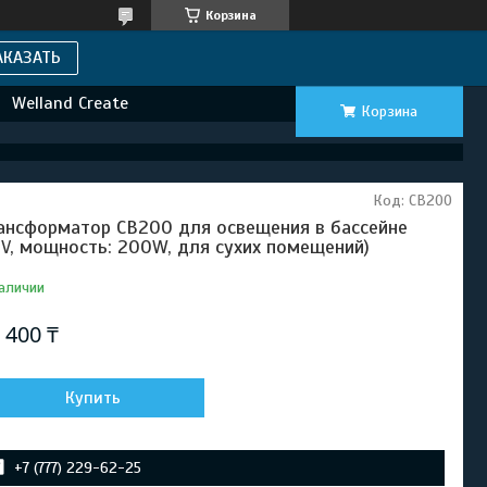
Корзина
АКАЗАТЬ
Welland Create
Корзина
Код:
CB200
ансформатор CB200 для освещения в бассейне
2V, мощность: 200W, для сухих помещений)
аличии
 400 ₸
Купить
+7 (777) 229-62-25