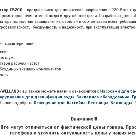
атор CB200 -
предназначен для понижения напряжения с 220 Вольт до
тромоторов, очистителей воды и другой электрики. Разработан для раб
атора полностью защищены, изготовлен в соответствии всем требован
тробезопасность, бесшумность и надежность при эксплуатации электр
ие характеристики:
ения
ень шума
азон рабочих частот
бходимых внешних компонентов
ость
«WELLAND»
вы также можете найти и ознакомится с
Насосами для ба
орудование для дезинфекции воды
,
Закладное оборудование
,
Т
Также подобрать
Освещение для бассейна
,
Лестницы
,
Водопады
,
Внимание!!!
айте могут отличаться от фактической цены товара. Про
телефона и уточнить актуальность цены у наших ме