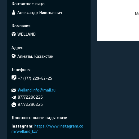
Александр Николаевич
Мы
WELLAND
Алматы, Казахстан
+7 (777) 229-62-25
Welland.info@mail.ru
87772296225
87772296225
Instagram
https://www.instagram.co
m/welland_kz/