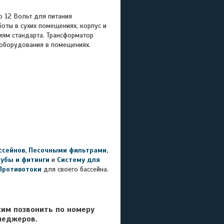
 12 Вольт для питания
оты в сухих помещениях, корпус и
иям стандарта. Трансформатор
ооборудования в помещениях.
ссейнов
,
Песочными фильтрами
,
рубы и фитинги
и
Систему для
Противотоки
для своего бассейна.
сим позвонить по номеру
неджеров.