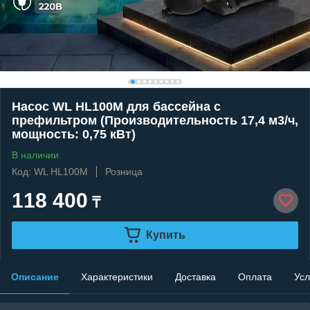
Насос WL HL100M для бассейна c
префильтром (Производительность 17,4 м3/ч,
мощность: 0,75 кВт)
В наличии
Код: WL HL100M
Розница
118 400
₸
Купить
Описание
Характеристики
Доставка
Оплата
Усл