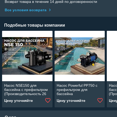
Возврат товара в течение 14 дней по договоренности
Все условия возврата
Подобные товары компании
Насос NSE150 для
Насос Powerful PP750 c
Нас
бассейна c префильтром
префильтром для
басс
(Производительность 26
бассейна
(Про
м3/ч, 1.50 кВт)
(Производительность 12
м3/ч
Цену уточняйте
Цену уточняйте
Цен
м3/ч, мощность: 0,75 кВт)