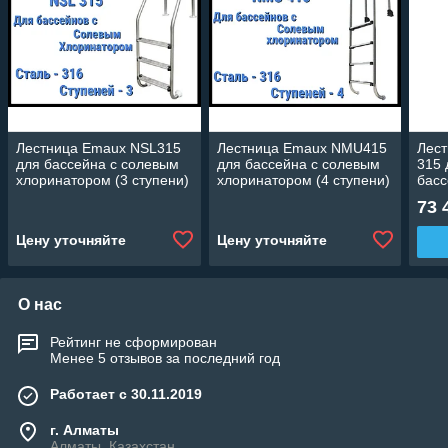
Лестница Emaux NSL315
Лестница Emaux NMU415
Лест
для бассейна с солевым
для бассейна с солевым
315 
хлоринатором (3 ступени)
хлоринатором (4 ступени)
басс
304)
73 
Цену уточняйте
Цену уточняйте
О нас
Рейтинг не сформирован
Менее 5 отзывов за последний год
Работает с 30.11.2019
г. Алматы
Алматы, Казахстан