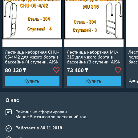
Лестница набортная CHU-
Лестница набортная MU-
Лест
05-4/42 для узкого борта в
315 для узкого борта в
поло
бассейне (4 ступени, AISI-
бассейне (3 ступени, AISI-
басс
304)
304)
304)
80 130
73 460
₸
₸
Цен
Купить
Купить
О нас
Рейтинг не сформирован
Менее 5 отзывов за последний год
Работает с 30.11.2019