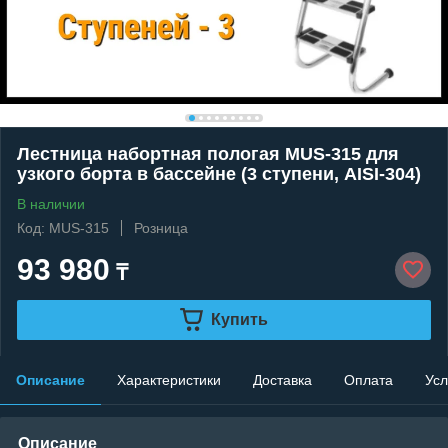
Лестница набортная пологая MUS-315 для
узкого борта в бассейне (3 ступени, AISI-304)
В наличии
Код: MUS-315
Розница
93 980
₸
Купить
Описание
Характеристики
Доставка
Оплата
Усл
Описание