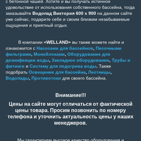
с бетонной чашей.
Хотите и вы получать истинное
удовольствие от использования собственного бассейна, тогда
заказывайте
Водопад
Виктория 600 x 900
на данном сайте
уже сейчас, подарите себе и своим близким незабываемые
ощущения и приятный отдых.
В компании
«WELLAND»
вы также можете найти и
ознакомится с
Насосами для бассейнов
,
Песочными
фильтрами
,
Моноблоками
,
Оборудование для
дезинфекции воды
,
Закладное оборудование
,
Трубы и
фитинги
и
Систему для подогрева воды
.
Также
подобрать
Освещение для бассейна
,
Лестницы
,
Водопады
,
Противотоки
для своего бассейна.
Внимание!!!
Цены на сайте могут отличаться от фактической
цены товара. Просим позвонить по номеру
телефона и уточнить актуальность цены у наших
менеджеров.
Мы гарантируем высокое качество оборудования и