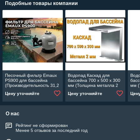
Подобные товары компании
Песочный фильтр Emaux
Водопад Каскад для
Водо
PS900 для бассейна
бассейна 700 x 500 x 300
басс
(Производительность 31,2
мм (Толщина металла 2
мм (
м3/ч, стекловолокно,
мм)
мм)
Цену уточняйте
Цену уточняйте
Цен
диаметр 900 мм)
О нас
Рейтинг не сформирован
Менее 5 отзывов за последний год