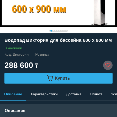
Водопад Виктория для бассейна 600 x 900 мм
В наличии
Код: Виктория
Розница
288 600
₸
Купить
Описание
Характеристики
Доставка
Оплата
Усл
Описание