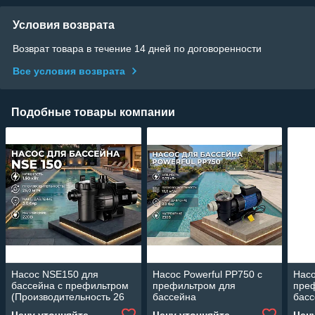
Условия возврата
Возврат товара в течение 14 дней по договоренности
Все условия возврата
Подобные товары компании
Насос NSE150 для
Насос Powerful PP750 c
Насо
бассейна c префильтром
префильтром для
пре
(Производительность 26
бассейна
бас
м3/ч, 1.50 кВт)
(Производительность 12
(Про