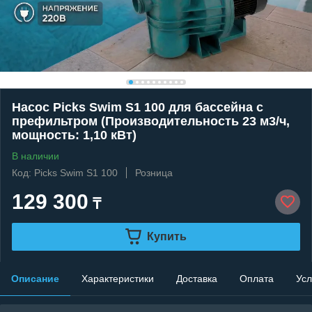
Насос Picks Swim S1 100 для бассейна c
префильтром (Производительность 23 м3/ч,
мощность: 1,10 кВт)
В наличии
Код: Picks Swim S1 100
Розница
129 300
₸
Купить
Описание
Характеристики
Доставка
Оплата
Усл