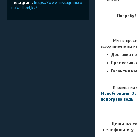
Instagram
https://www.instagram.co
m/welland_kz/
Попробуй
Мы не просто про
ассортименте вы н
Доставка по
Профессион
Гарантия ка
В компании
Моноблоками
,
Об
подогрева воды
.
Цены на с
телефона и ут