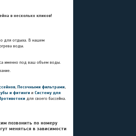
йна в несколько кликов!
 для отдыха. В нашем
огрева воды.
са именно под ваш объем воды.
вание.
ссейнов
,
Песочными фильтрами
,
рубы и фитинги
и
Систему для
Противотоки
для своего бассейна.
сим позвонить по номеру
гут меняться в зависимости