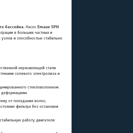
го бассейна.
Насос
Emaux SPH
трации в больших частных и
 узлов и способностью стабильно
ественной нержавеющей стали
истемами солевого электролиза и
 армированного стекловолокном.
м деформациям.
ему от попадания волос,
остояние фильтра без остановки
табильную работу двигателя