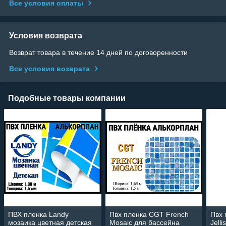
Все условия оплаты
Условия возврата
Возврат товара в течение 14 дней по договоренности
Все условия возврата
Подобные товары компании
ПВХ пленка Landy
Пвх пленка CGT French
Пвх
мозаика цветная детская
Mosaic для бассейна
Jelli