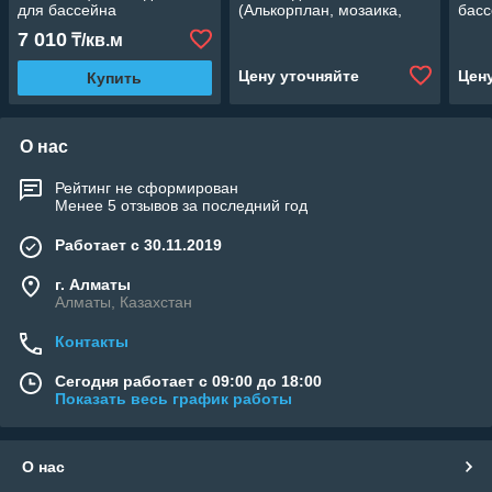
для бассейна
(Алькорплан, мозаика,
басс
(Алькорплан, мозаика
ширина: 1.65 м.)
моз
7 010
₸/кв.м
цветная, ширина: 1.80 м.)
прот
шири
Цену уточняйте
Цен
Купить
О нас
Рейтинг не сформирован
Менее 5 отзывов за последний год
Работает с 30.11.2019
г. Алматы
Алматы, Казахстан
Контакты
Сегодня работает с 09:00 до 18:00
Показать весь график работы
О нас