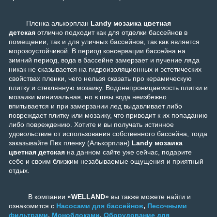
Пленка алькорплан
Landy мозаика цветная
детская
отлично подходит как для отделки бассейнов в
помещении, так и для уличных бассейнов, так как является
морозоустойчивой. В период консервации бассейна на
зимний период, вода в бассейне замерзает и пучение ляда
никак не сказывается на гидроизоляционных и эстетических
свойствах пленки, чего нельзя сказать про керамическую
плитку и стеклянную мозаику. Водонепроницаемость плитки и
мозаики минимальная, но в швы вода неизбежно
впитывается и при замерзании лед выдавливает либо
повреждает плитку или мозаику, что приводит к их попаданию
либо повреждению. Хотите и вы получать истинное
удовольствие от использования собственного бассейна, тогда
заказывайте Пвх пленку (Алькорплан)
Landy мозаика
цветная детская
на данном сайте уже сейчас, подарите
себе и своим близким незабываемые ощущения и приятный
отдых.
В компании
«WELLAND»
вы также можете найти и
ознакомится с
Насосами для бассейнов
,
Песочными
фильтрами
,
Моноблоками
,
Оборудование для