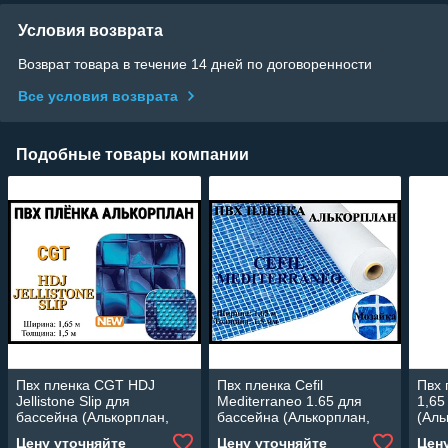
Условия возврата
Возврат товара в течение 14 дней по договоренности
Все условия возврата
Подобные товары компании
Пвх пленка CGT HDJ
Пвх пленка Cefil
Пвх 
Jellistone Slip для
Mediterraneo 1.65 для
1,65
бассейна (Алькорплан,
бассейна (Алькорплан,
(Аль
мозаика
мозаика, ширина: 1.65 м.)
шири
Цену уточняйте
Цену уточняйте
Цен