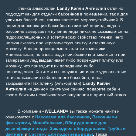
Пленка алькорплан
Landy Капли Антислип
отлично
подходит как для отделки бассейнов в помещении, так и для
уличных бассейнов, так как является морозоустойчивой. В
период консервации бассейна на зимний период, вода в
бассейне замерзает и пучение ляда никак не сказывается на
гидроизоляционных и эстетических свойствах пленки, чего
нельзя сказать про керамическую плитку и стеклянную
мозаику. Водонепроницаемость плитки и мозаики
минимальная, но в швы вода неизбежно впитывается и при
замерзании лед выдавливает либо повреждает плитку или
мозаику, что приводит к их попаданию либо
повреждению. Хотите и вы получать истинное удовольствие
от использования собственного бассейна, тогда
заказывайте Пвх пленку (Алькорплан)
Landy Капли
Антислип
на данном сайте уже сейчас, подарите себе и
своим близким незабываемые ощущения и приятный отдых.
В компании
«WELLAND»
вы также можете найти и
ознакомится с
Насосами для бассейнов
,
Песочными
фильтрами
,
Моноблоками
,
Оборудование для
дезинфекции воды
,
Закладное оборудование
,
Трубы и
фитинги
и
Систему для подогрева воды
.
Также