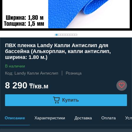
ПВХ пленка Landy Капли Антислип для
бассейна (Алькорплан, капли антислип,
ширина: 1.80 м.)
В наличии
Код: Landy Капли Антислип
Розница
8 290
₸/кв.м
Купить
Описание
Характеристики
Доставка
Оплата
Усл