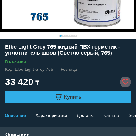
Elbe Light Grey 765 жидкий ПВХ герметик -
уплотнитель швов (Светло серый, 765)
В наличии
Код: Elbe Light Grey 765
Розница
33 420
₸
Купить
Описание
Характеристики
Доставка
Оплата
Усл
Описание