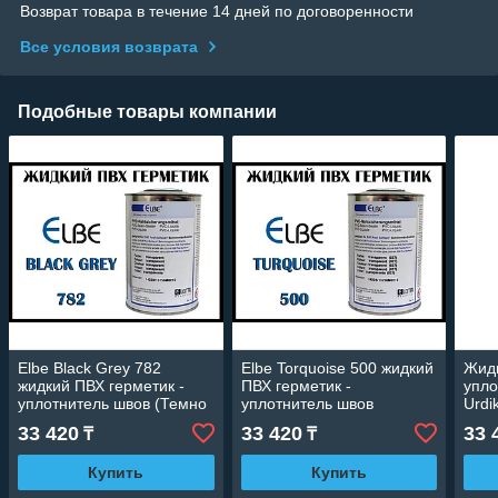
Возврат товара в течение 14 дней по договоренности
Все условия возврата
Подобные товары компании
Elbe Black Grey 782
Elbe Torquoise 500 жидкий
Жидк
жидкий ПВХ герметик -
ПВХ герметик -
упло
уплотнитель швов (Темно
уплотнитель швов
Urdi
серый, 782)
(Бирюзовый, 500)
33 420
33 420
33 
₸
₸
Купить
Купить