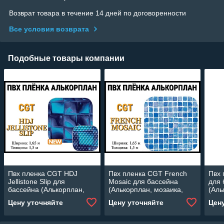
Возврат товара в течение 14 дней по договоренности
Все условия возврата
Подобные товары компании
Пвх пленка CGT HDJ
Пвх пленка CGT French
Пвх 
Jellistone Slip для
Mosaic для бассейна
для 
бассейна (Алькорплан,
(Алькорплан, мозаика,
(Аль
мозаика
ширина: 1.65 м.)
шири
Цену уточняйте
Цену уточняйте
Цен
противоскользящая,
ширина: 1.65 м.)