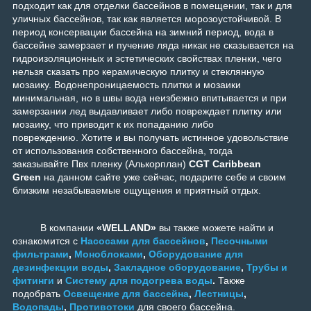
подходит как для отделки бассейнов в помещении, так и для
уличных бассейнов, так как является морозоустойчивой. В
период консервации бассейна на зимний период, вода в
бассейне замерзает и пучение ляда никак не сказывается на
гидроизоляционных и эстетических свойствах пленки, чего
нельзя сказать про керамическую плитку и стеклянную
мозаику. Водонепроницаемость плитки и мозаики
минимальная, но в швы вода неизбежно впитывается и при
замерзании лед выдавливает либо повреждает плитку или
мозаику, что приводит к их попаданию либо
повреждению. Хотите и вы получать истинное удовольствие
от использования собственного бассейна, тогда
заказывайте Пвх пленку (Алькорплан)
CGT Caribbean
Green
на данном сайте уже сейчас, подарите себе и своим
близким незабываемые ощущения и приятный отдых.
В компании
«WELLAND»
вы также можете найти и
ознакомится с
Насосами для бассейнов
,
Песочными
фильтрами
,
Моноблоками
,
Оборудование для
дезинфекции воды
,
Закладное оборудование
,
Трубы и
фитинги
и
Систему для подогрева воды
.
Также
подобрать
Освещение для бассейна
,
Лестницы
,
Водопады
,
Противотоки
для своего бассейна.