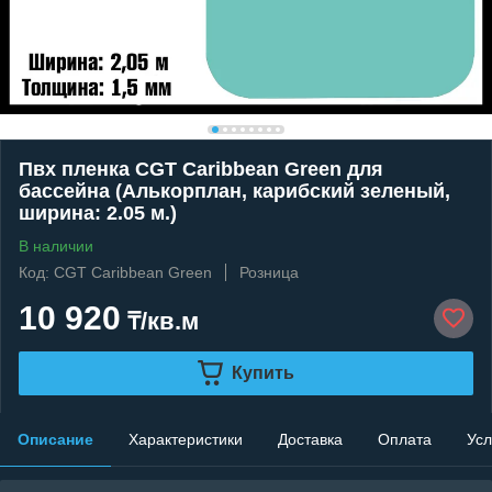
Пвх пленка CGT Caribbean Green для
бассейна (Алькорплан, карибский зеленый,
ширина: 2.05 м.)
В наличии
Код: CGT Caribbean Green
Розница
10 920
₸/кв.м
Купить
Описание
Характеристики
Доставка
Оплата
Усл