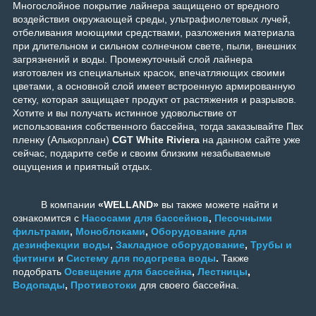
Многослойное покрытие лайнера защищено от вредного
воздействия окружающей среды, ультрафиолетовых лучей,
отбеливания моющими средствами, разложения материала
при длительном и сильном солнечном свете, пыли, внешних
загрязнений и воды. Промежуточный слой лайнера
изготовлен из специальных красок, впечатляющих своими
цветами, а основной слой имеет встроенную армированную
сетку, которая защищает продукт от растяжения и разрывов.
Хотите и вы получать истинное удовольствие от
использования собственного бассейна, тогда заказывайте Пвх
пленку (Алькорплан)
CGT
White Riviera
на данном сайте уже
сейчас, подарите себе и своим близким незабываемые
ощущения и приятный отдых.
В компании
«WELLAND»
вы также можете найти и
ознакомится с
Насосами для бассейнов
,
Песочными
фильтрами
,
Моноблоками
,
Оборудование для
дезинфекции воды
,
Закладное оборудование
,
Трубы и
фитинги
и
Систему для подогрева воды
.
Также
подобрать
Освещение для бассейна
,
Лестницы
,
Водопады
,
Противотоки
для своего бассейна.