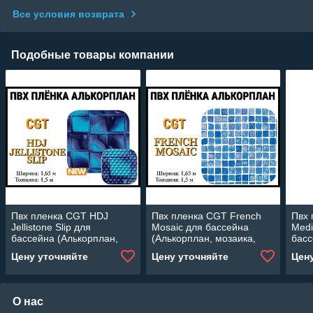
Все условия возврата
Подобные товары компании
Пвх пленка CGT HDJ
Пвх пленка CGT French
Пвх 
Jellistone Slip для
Mosaic для бассейна
Medi
бассейна (Алькорплан,
(Алькорплан, мозаика,
басс
мозаика
ширина: 1.65 м.)
моза
Цену уточняйте
Цену уточняйте
Цен
противоскользящая,
ширина: 1.65 м.)
О нас