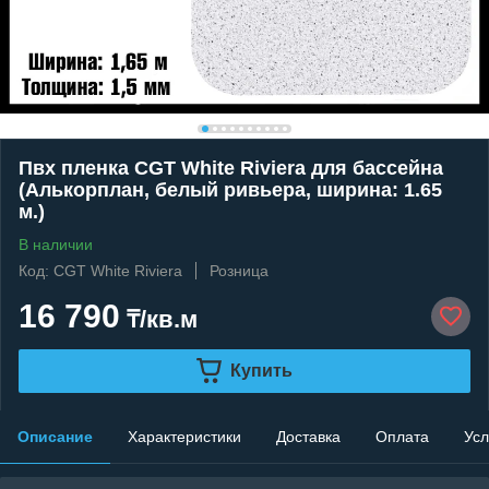
Пвх пленка CGT White Riviera для бассейна
(Алькорплан, белый ривьера, ширина: 1.65
м.)
В наличии
Код: CGT White Riviera
Розница
16 790
₸/кв.м
Купить
Описание
Характеристики
Доставка
Оплата
Усл