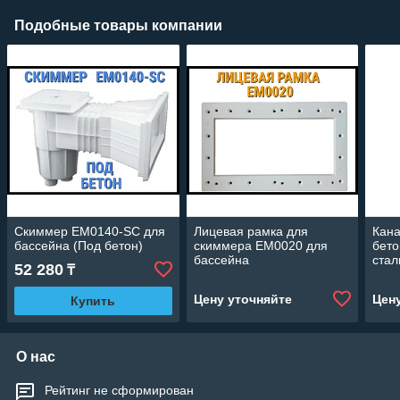
Подобные товары компании
Скиммер EM0140-SC для
Лицевая рамка для
Кана
бассейна (Под бетон)
скиммера EM0020 для
бет
бассейна
стал
52 280
₸
Цену уточняйте
Цен
Купить
О нас
Рейтинг не сформирован