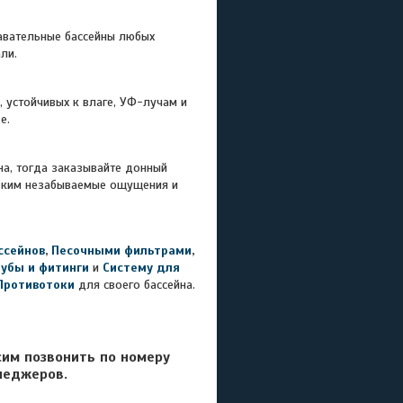
лавательные бассейны любых
али.
 устойчивых к влаге, УФ-лучам и
де.
на, тогда заказывайте донный
изким незабываемые ощущения и
ссейнов
,
Песочными фильтрами
,
рубы и фитинги
и
Систему для
Противотоки
для своего бассейна.
сим позвонить по номеру
неджеров.