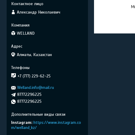
Мы
Александр Николаевич
WELLAND
Алматы, Казахстан
+7 (777) 229-62-25
Welland.info@mail.ru
87772296225
87772296225
Instagram
https://www.instagram.co
m/welland_kz/