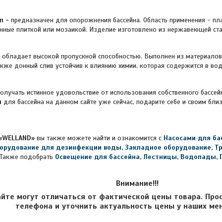
п -
предназначен для опорожнения бассейна. Область применения - п
нные плиткой или мозаикой. Изделие изготовлено из нержавеющей ст
обладает высокой пропускной способностью. Выполнен из материалов,
кже донный слив устойчив к влиянию химии, которая содержится в во
получать истинное удовольствие от использования собственного бассей
п
для бассейна на данном сайте уже сейчас, подарите себе и своим бл
«WELLAND»
вы также можете найти и ознакомится с
Насосами для ба
орудование для дезинфекции воды
,
Закладное оборудование
,
Т
Также подобрать
Освещение для бассейна
,
Лестницы
,
Водопады
,
Внимание!!!
айте могут отличаться от фактической цены товара. Про
телефона и уточнить актуальность цены у наших ме