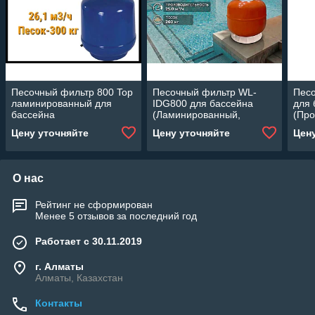
Песочный фильтр 800 Top
Песочный фильтр WL-
Песо
ламинированный для
IDG800 для бассейна
для 
бассейна
(Ламинированный,
(Про
(Производительность 26,1
производительность 25
м3/ч
Цену уточняйте
Цену уточняйте
Цен
м3/ч)
м3/ч, диаметр: 800 мм,
песок 260 кг.)
О нас
Рейтинг не сформирован
Менее 5 отзывов за последний год
Работает с 30.11.2019
г. Алматы
Алматы, Казахстан
Контакты