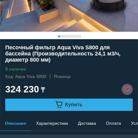
Песочный фильтр Aqua Viva S800 для
бассейна (Производительность 24,1 м3/ч,
диаметр 800 мм)
В наличии
Код: Aqua Viva S800
Розница
324 230
₸
Купить
Описание
Характеристики
Доставка
Оплата
Усл