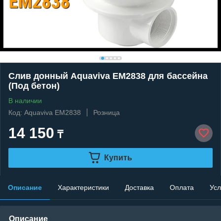
Слив донный Aquaviva EM2838 для бассейна
(Под бетон)
В наличии
Код: Aquaviva EM2838
Розница
14 150
₸
Купить
Описание
Характеристики
Доставка
Оплата
Усл
Описание