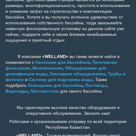
размеры, многофункциональность, простота в использовании
и снижение затрат на строительство и комплектацию
бассейна. Хотите и вы получать истинное удовольствие от
использования собственного бассейна, тогда заказывайте
навесную фильтровальную установку
на данном сайте уже
сейчас, подарите себе и своим близким незабываемые
ощущения и приятный отдых.
В компании
«WELLAND»
вы также можете найти и
ознакомится с
Насосами для бассейнов
,
Песочными
фильтрами
,
Моноблоками
,
Оборудование для
дезинфекции воды
,
Закладное оборудование
,
Трубы и
фитинги
и
Систему для подогрева воды
.
Также
подобрать
Освещение для бассейна
,
Лестницы
,
Водопады
,
Противотоки
для своего бассейна.
Мы гарантируем высокое качество оборудования и
оперативное обслуживание. Звоните нам!
Работаем и организовываем отправку по всей территории
Республики Казахстан.
«WELLAND»
- Тысячи возможностей. Возьми свою!