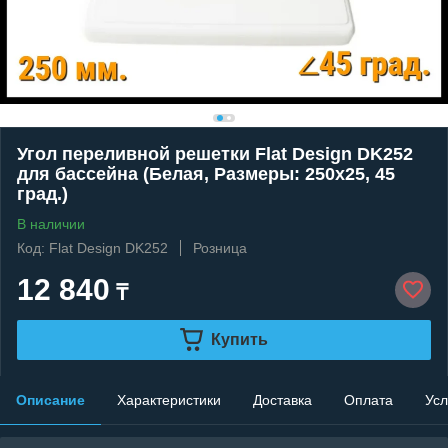
Угол переливной решетки Flat Design DK252
для бассейна (Белая, Размеры: 250x25, 45
град.)
В наличии
Код: Flat Design DK252
Розница
12 840
₸
Купить
Описание
Характеристики
Доставка
Оплата
Усл