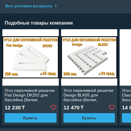
Все условия возврата
Подобные товары компании
Угол переливной решетки
Угол переливной решетки
Угол
Flat Design DK202 для
Design BLK05 для
Clas
бассейна (Белая,
бассейна (Белая,
басс
Размеры: 200x25, 45
Размеры: 200x25, 90
Разм
12 230
12 470
14 
₸
₸
град.)
град.)
град
Купить
Купить